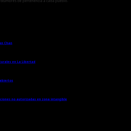
costumbres de pertenencia a cada pueblo.
han Chan
→
turales en La Libertad
→
 abiertos
→
cciones no autorizadas en zona intangible
→