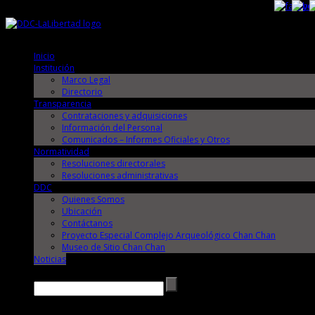
Sábado, 8 de Agosto de 2026
Sábado, 8 de Agosto de 2026
Inicio
Institución
Marco Legal
Directorio
Transparencia
Contrataciones y adquisiciones
Información del Personal
Comunicados – Informes Oficiales y Otros
Normatividad
Resoluciones directorales
Resoluciones administrativas
DDC
Quienes Somos
Ubicación
Contáctanos
Proyecto Especial Complejo Arqueológico Chan Chan
Museo de Sitio Chan Chan
Noticias
Buscar →