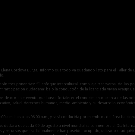
 Elena Córdova Burga, informó que todo va quedando listo para el Taller de Div
lo.
arán tres ponencias: “El enfoque intercultural, como eje transversal de las po
 y “Participación ciudadana” bajo la conducción de la licenciada Vivian Araujo C
he de oro este evento que busca fortalecer el conocimiento acerca de las po
 educativo, salud, derechos humanos, medio ambiente y su desarrollo económic
09:00 a.m. hasta las 06:00 p.m., y será conducida por miembros del área funcion
 declaró que cada 09 de agosto a nivel mundial se conmemore el Día Internac
torios y recursos que tradicionalmente han poseído, ocupado, utilizado o adqui