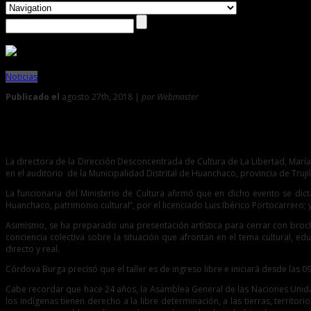
Noticias
Publicado el
agosto 27th, 2018 |
por Webmaster
0
DDC ultima detalles para Taller de Interculturalidad
La directora de la Dirección Desconcentrada de Cultura de La Libertad, María
en el auditorio de la Municipalidad Distrital de Huanchaco, provincia de Trujil
La funcionaria del Ministerio de Cultura afirmó que en dicho evento se dict
Huanchaco, patrimonio cultural”, por el licenciado Luis Ibérico Portocarrero;
Asimismo, se ha preparado una presentación artística para cerrar con broc
conciencia colectiva sobre la situación que afrontan en el tema cultural,
directo y real.
Córdova Burga precisó que el taller es de ingreso libre e iniciará desde las 
Cabe recordar que hace 24 años, la Asamblea General de las Naciones Unidas
los indígenas tienen derecho a la libre determinación, a las tierras, terri