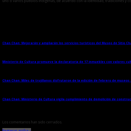
uno o varios pueblos indígenas, de acuerdo con la identidad, tradiciones y 
Entradas relacionadas
Chan Chan: Mejorarán y ampliarán los servicios turísticos del Museo de Sitio C
Ministerio de Cultura promueve la declaratoria de 17 inmuebles con valores cul
Chan Chan: Miles de trujillanos disfrutaron de la edición de febrero de museos
Chan Chan: Ministerio de Cultura vigila cumplimiento de demolición de constru
Los comentarios han sido cerrados.
Regresar arriba ↑