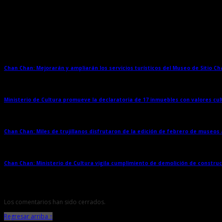
Entradas relacionadas
Chan Chan: Mejorarán y ampliarán los servicios turísticos del Museo de Sitio C
Ministerio de Cultura promueve la declaratoria de 17 inmuebles con valores cul
Chan Chan: Miles de trujillanos disfrutaron de la edición de febrero de museos
Chan Chan: Ministerio de Cultura vigila cumplimiento de demolición de constru
Los comentarios han sido cerrados.
Regresar arriba ↑