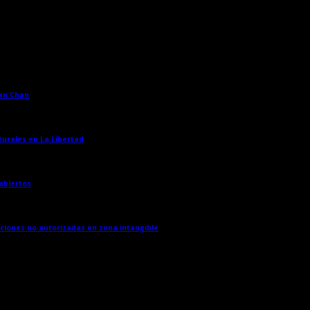
han Chan
→
turales en La Libertad
→
 abiertos
→
cciones no autorizadas en zona intangible
→