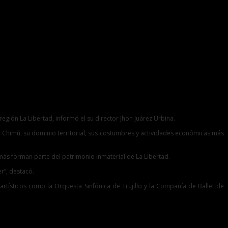
egión La Libertad, informó el su director Jhon Juárez Urbina.
a Chimú, su dominio territorial, sus costumbres y actividades económicas más
emás forman parte del patrimonio inmaterial de La Libertad.
r”, destacó.
s artísticos como la Orquesta Sinfónica de Trujillo y la Compañía de Ballet de