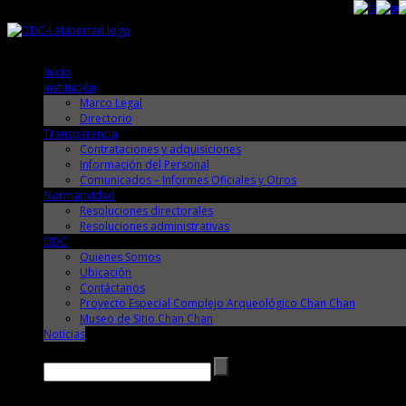
Jueves, 6 de Agosto de 2026
Jueves, 6 de Agosto de 2026
Inicio
Institución
Marco Legal
Directorio
Transparencia
Contrataciones y adquisiciones
Información del Personal
Comunicados – Informes Oficiales y Otros
Normatividad
Resoluciones directorales
Resoluciones administrativas
DDC
Quienes Somos
Ubicación
Contáctanos
Proyecto Especial Complejo Arqueológico Chan Chan
Museo de Sitio Chan Chan
Noticias
Buscar →