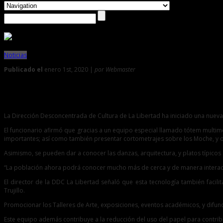
Noticias
Publicado el
enero 1st, 2020 |
por Webmaster
0
DDC usa tecnología para difundir riqueza cultura de La Liber
La Dirección Desconcentrada de Cultura de La Libertad ha iniciado una nueva f
El funcionario afirmó que gracias a un equipo especial llamado tótem multim
importantes; así como también presentar cortometrajes sobre los Moche, y o
Asimismo, se pueden dar a conocer las danzas, arquitectura, y platos típicos
“La población ahora podrá conocer mucho más de cerca y de manera interact
El director de la DDC La Libertad señaló que esta tecnología también facilita
Trujillo.
Promocionar los Talleres de Arte, exposiciones, eventos académicos, y difun
Este equipo además contribuye a la reducción del uso del papel para contrib