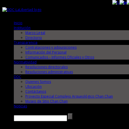
Viernes, 7 de Agosto de 2026
Viernes, 7 de Agosto de 2026
Inicio
Institución
Marco Legal
Directorio
Transparencia
Contrataciones y adquisiciones
Información del Personal
Comunicados – Informes Oficiales y Otros
Normatividad
Resoluciones directorales
Resoluciones administrativas
DDC
Quienes Somos
Ubicación
Contáctanos
Proyecto Especial Complejo Arqueológico Chan Chan
Museo de Sitio Chan Chan
Noticias
Buscar →