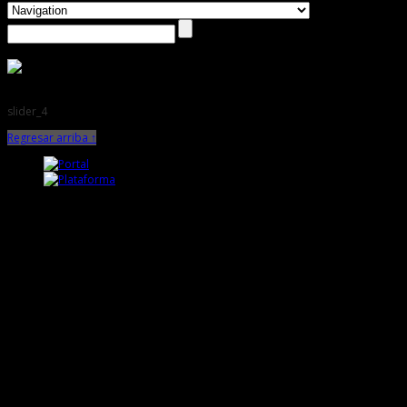
slider_4
Regresar arriba ↑