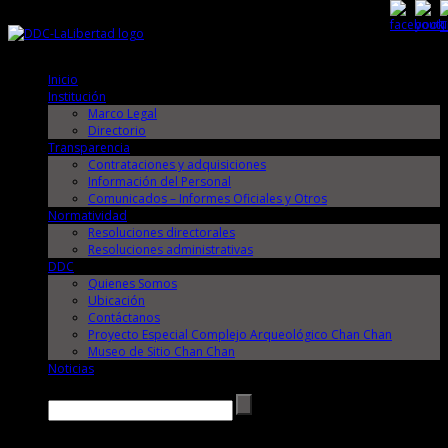
Domingo, 9 de Agosto de 2026
Domingo, 9 de Agosto de 2026
Inicio
Institución
Marco Legal
Directorio
Transparencia
Contrataciones y adquisiciones
Información del Personal
Comunicados – Informes Oficiales y Otros
Normatividad
Resoluciones directorales
Resoluciones administrativas
DDC
Quienes Somos
Ubicación
Contáctanos
Proyecto Especial Complejo Arqueológico Chan Chan
Museo de Sitio Chan Chan
Noticias
Buscar →