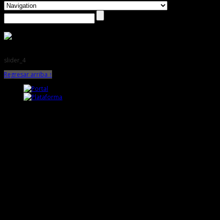
slider_4
Regresar arriba ↑