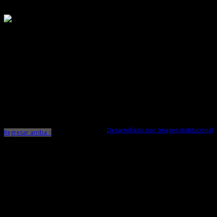
Responsable de Transparencia
Ministerio de Cultura
Dirección Desconcentrada de Cultura La Libertad
Todos los Derechos Reservados © 2015
Jr. Independencia N° 572
Trujillo - La Libertad
Telf. Central: 044-248744
Desarrollado por: Imagen Institucional
Regresar arriba ↑