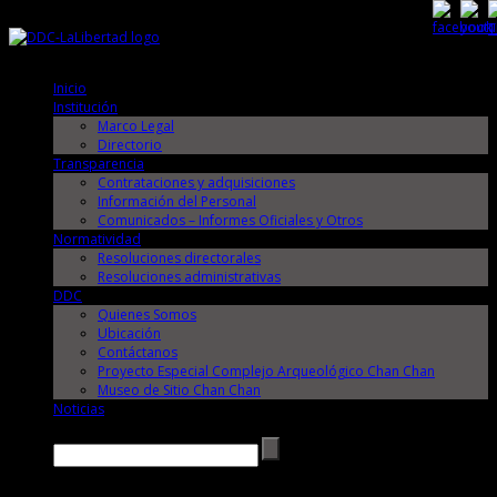
Domingo, 9 de Agosto de 2026
Domingo, 9 de Agosto de 2026
Inicio
Institución
Marco Legal
Directorio
Transparencia
Contrataciones y adquisiciones
Información del Personal
Comunicados – Informes Oficiales y Otros
Normatividad
Resoluciones directorales
Resoluciones administrativas
DDC
Quienes Somos
Ubicación
Contáctanos
Proyecto Especial Complejo Arqueológico Chan Chan
Museo de Sitio Chan Chan
Noticias
Buscar →