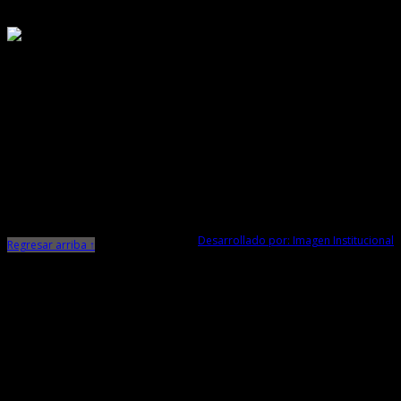
Responsable de Transparencia
Ministerio de Cultura
Dirección Desconcentrada de Cultura La Libertad
Todos los Derechos Reservados © 2015
Jr. Independencia N° 572
Trujillo - La Libertad
Telf. Central: 044-248744
Desarrollado por: Imagen Institucional
Regresar arriba ↑