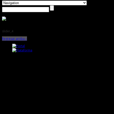
slider_4
Regresar arriba ↑