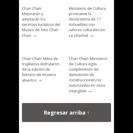
Chan Chan:
Ministerio de Cultura
Mejorarán y
promueve la
ampliarán los
declaratoria de 17
servicios turísticos del
inmuebles con
Museo de Sitio Chan
valores culturales en
→
→
Chan
La Libertad
Chan Chan: Miles de
Chan Chan: Ministerio
trujillanos disfrutaron
de Cultura vigila
de la edición de
cumplimiento de
febrero de museos
demolición de
→
construcciones no
abiertos
autorizadas en zona
→
intangible
Regresar arriba ↑