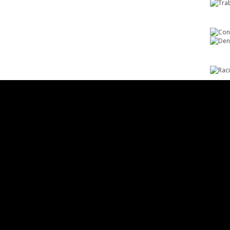
Responsable de
Ministerio de Cultura
Transparencia
Dirección Desconcentrada de Cultur
La Libertad
Todos los Derechos Reservados ©