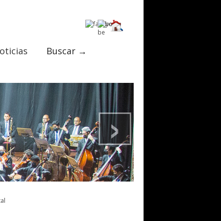
oticias
Buscar →
›