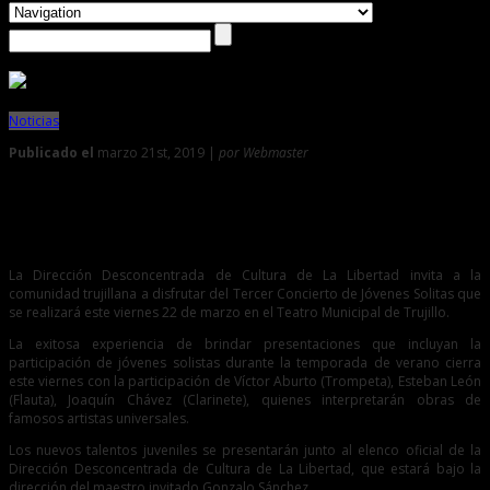
Noticias
Publicado el
marzo 21st, 2019 |
por Webmaster
0
Disfrute del espectáculo que ofrecerá la OST junto a
jóvenes talentos
La Dirección Desconcentrada de Cultura de La Libertad invita a la
comunidad trujillana a disfrutar del Tercer Concierto de Jóvenes Solitas que
se realizará este viernes 22 de marzo en el Teatro Municipal de Trujillo.
La exitosa experiencia de brindar presentaciones que incluyan la
participación de jóvenes solistas durante la temporada de verano cierra
este viernes con la participación de Víctor Aburto (Trompeta), Esteban León
(Flauta), Joaquín Chávez (Clarinete), quienes interpretarán obras de
famosos artistas universales.
Los nuevos talentos juveniles se presentarán junto al elenco oficial de la
Dirección Desconcentrada de Cultura de La Libertad, que estará bajo la
dirección del maestro invitado Gonzalo Sánchez.