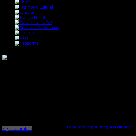
Responsable de Transparencia
Ministerio de Cultura
Dirección Desconcentrada de Cultura La Libertad
Todos los Derechos Reservados © 2015
Jr. Independencia N° 572
Trujillo - La Libertad
Telf. Central: 044-248744
Desarrollado por: Imagen Institucional
Regresar arriba ↑