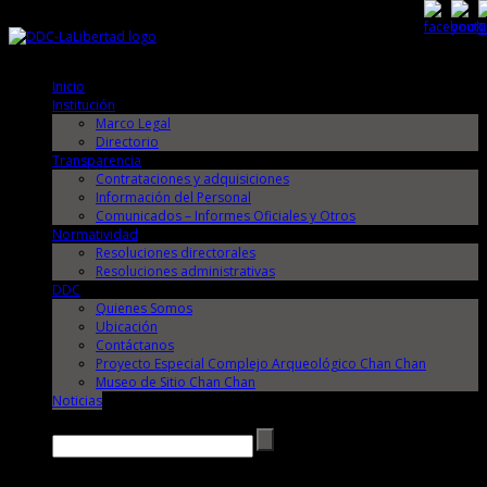
Jueves, 6 de Agosto de 2026
Jueves, 6 de Agosto de 2026
Inicio
Institución
Marco Legal
Directorio
Transparencia
Contrataciones y adquisiciones
Información del Personal
Comunicados – Informes Oficiales y Otros
Normatividad
Resoluciones directorales
Resoluciones administrativas
DDC
Quienes Somos
Ubicación
Contáctanos
Proyecto Especial Complejo Arqueológico Chan Chan
Museo de Sitio Chan Chan
Noticias
Buscar →