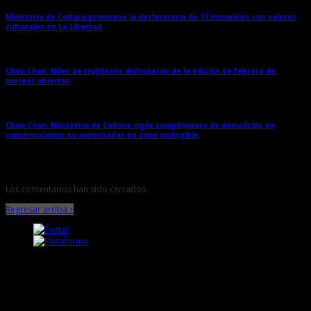
Ministerio de Cultura promueve la declaratoria de 17 inmuebles con valores
culturales en La Libertad
→
Chan Chan: Miles de trujillanos disfrutaron de la edición de febrero de
museos abiertos
→
Chan Chan: Ministerio de Cultura vigila cumplimiento de demolición de
construcciones no autorizadas en zona intangible
→
Los comentarios han sido cerrados.
Regresar arriba ↑