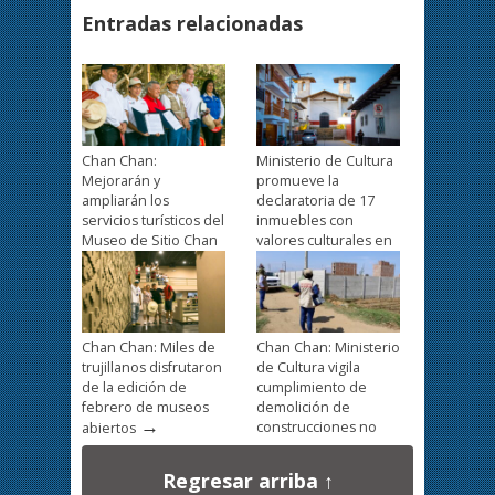
Entradas relacionadas
Chan Chan:
Ministerio de Cultura
Mejorarán y
promueve la
ampliarán los
declaratoria de 17
servicios turísticos del
inmuebles con
Museo de Sitio Chan
valores culturales en
→
→
Chan
La Libertad
Chan Chan: Miles de
Chan Chan: Ministerio
trujillanos disfrutaron
de Cultura vigila
de la edición de
cumplimiento de
febrero de museos
demolición de
→
construcciones no
abiertos
autorizadas en zona
→
intangible
Regresar arriba ↑