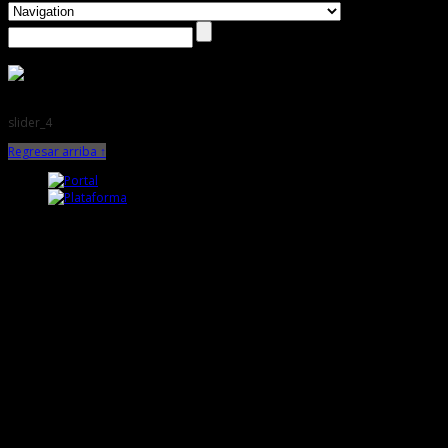
slider_4
Regresar arriba ↑