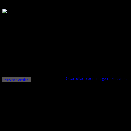
Responsable de Transparencia
Ministerio de Cultura
Dirección Desconcentrada de Cultura La Libertad
Todos los Derechos Reservados © 2015
Jr. Independencia N° 572
Trujillo - La Libertad
Telf. Central: 044-248744
Desarrollado por: Imagen Institucional
Regresar arriba ↑