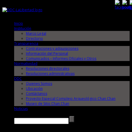
Jueves, 6 de Agosto de 2026
Jueves, 6 de Agosto de 2026
Inicio
Institución
Marco Legal
Directorio
Transparencia
Contrataciones y adquisiciones
Información del Personal
Comunicados – Informes Oficiales y Otros
Normatividad
Resoluciones directorales
Resoluciones administrativas
DDC
Quienes Somos
Ubicación
Contáctanos
Proyecto Especial Complejo Arqueológico Chan Chan
Museo de Sitio Chan Chan
Noticias
Buscar →