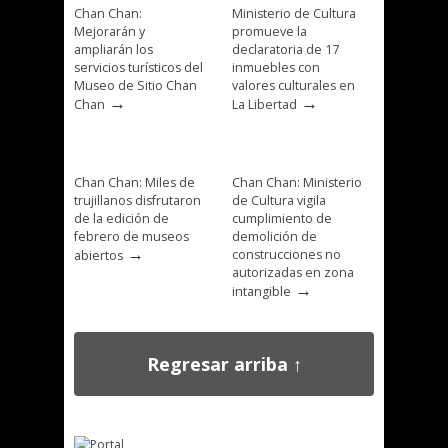
Chan Chan:
Ministerio de Cultura
Mejorarán y
promueve la
ampliarán los
declaratoria de 17
servicios turísticos del
inmuebles con
Museo de Sitio Chan
valores culturales en
→
→
Chan
La Libertad
Chan Chan: Miles de
Chan Chan: Ministerio
trujillanos disfrutaron
de Cultura vigila
de la edición de
cumplimiento de
febrero de museos
demolición de
→
construcciones no
abiertos
autorizadas en zona
→
intangible
Regresar arriba ↑