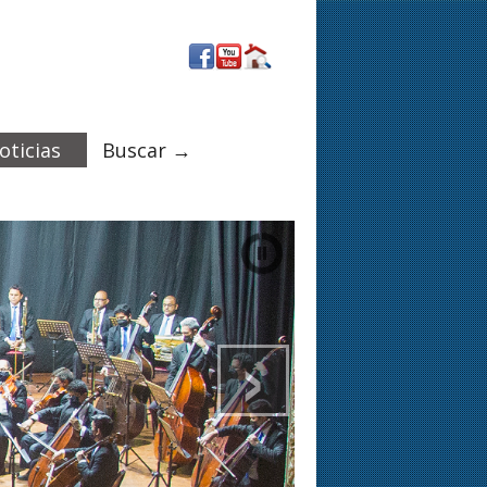
oticias
Buscar →
›