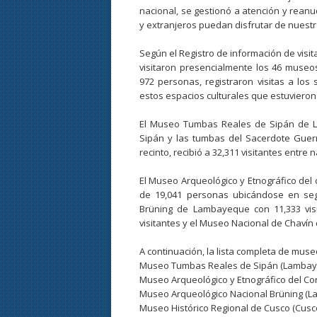
nacional, se gestionó a atención y reanu
y extranjeros puedan disfrutar de nuestro
Según el Registro de información de visi
visitaron presencialmente los 46 museos
972 personas, registraron visitas a los 
estos espacios culturales que estuvieron
El Museo Tumbas Reales de Sipán de L
Sipán y las tumbas del Sacerdote Guerr
recinto, recibió a 32,311 visitantes entre
El Museo Arqueológico y Etnográfico del 
de 19,041 personas ubicándose en seg
Brüning de Lambayeque con 11,333 visi
visitantes y el Museo Nacional de Chavín c
A continuación, la lista completa de muse
Museo Tumbas Reales de Sipán (Lambayeq
Museo Arqueológico y Etnográfico del Co
Museo Arqueológico Nacional Brüning (La
Museo Histórico Regional de Cusco (Cusco