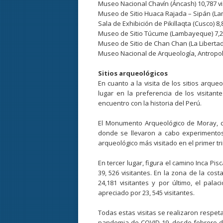
Museo Nacional Chavín (Áncash) 10,787 vi
Museo de Sitio Huaca Rajada – Sipán (La
Sala de Exhibición de Pikillaqta (Cusco) 8,
Museo de Sitio Túcume (Lambayeque) 7,21
Museo de Sitio de Chan Chan (La Libertad)
Museo Nacional de Arqueología, Antropolog
Sitios arqueológicos
En cuanto a la visita de los sitios arqu
lugar en la preferencia de los visitant
encuentro con la historia del Perú.
El Monumento Arqueológico de Moray, co
donde se llevaron a cabo experimentos 
arqueológico más visitado en el primer tri
En tercer lugar, figura el camino Inca P
39, 526 visitantes. En la zona de la cost
24,181 visitantes y por último, el pal
apreciado por 23, 545 visitantes.
Todas estas visitas se realizaron respeta
pandemia de COVID-19, desde febrero de