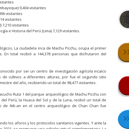
sitantes
mbayeque) 9,404 visitantes
896 visitantes
4 visitantes
 7,210 visitantes
ía e Historia del Perú (Lima) 7,129 visitantes.
eológicos, La ciudadela inca de Machu Picchu, ocupa el primer
es. En total recibió a 144,378 personas que disfrutaron del
nocido por ser un centro de investigación agrícola incaico
de cultivos a diferentes alturas, por fue el segundo sitio
mestre del año, recibiendo un total de 98,477 visitantes.
iscacucho Ruta 1 del parque arqueológico de Machu Picchu con
a del Perú, la Huaca del Sol y de la Luna, recibió un total de
acio de Nik-an en el centro arqueológico de Chan Chan fue
ndo los aforos y los protocolos sanitarios vigentes. Y ante la
 2021, se promueve una edición virtual complementaria. La