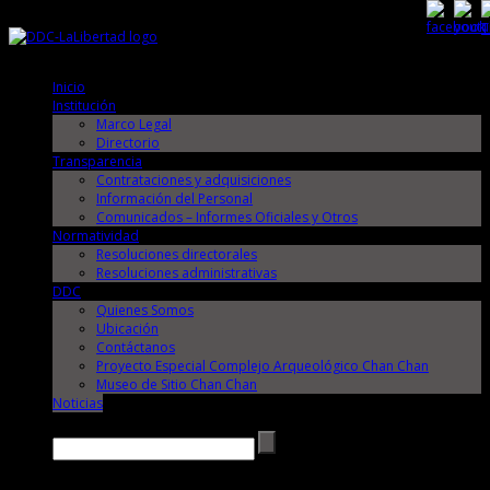
Jueves, 6 de Agosto de 2026
Jueves, 6 de Agosto de 2026
Inicio
Institución
Marco Legal
Directorio
Transparencia
Contrataciones y adquisiciones
Información del Personal
Comunicados – Informes Oficiales y Otros
Normatividad
Resoluciones directorales
Resoluciones administrativas
DDC
Quienes Somos
Ubicación
Contáctanos
Proyecto Especial Complejo Arqueológico Chan Chan
Museo de Sitio Chan Chan
Noticias
Buscar →