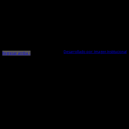
Ministerio de Cultura
Dirección Desconcentrada de Cultura La Libertad
Todos los Derechos Reservados © 2015
Jr. Independencia N° 572
Trujillo - La Libertad
Telf. Central: 044-248744
Desarrollado por: Imagen Institucional
Regresar arriba ↑