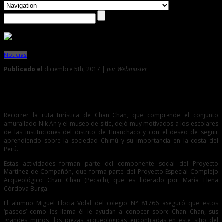
Noticias
Publicado el
diciembre 5th, 2017 |
por Webmaster
0
Escolares se motivan con visitas culturales a Chan Chan
Recorrer la ruta turística de Chan Chan, que comprende el conjunto
amurallado Nik An y el museo de sitio, dejó muy motivados a los escolares
de las instituciones del distrito de Huanchaco y con el deseo de seguir
aprendiendo sobre la sociedad Chimú y su importancia en la costa del
Perú.
Estas actividades forman parte del componente social del Proyecto
Martínez de Compañón, que forma parte del Proyecto Especial Complejo
Arqueológico Chan Chan (Pecach), que es liderado por María Elena
Córdova Burga.
El alumno Miguel Llocia Vidal del colegio N° 81766 aseguró que estos
‘paseos’ como les llama él le ayudan a conocer sobre Chan Chan, sus
grandes muros, los piezas arqueológicas encontradas en este sitio del