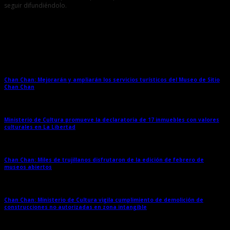
seguir difundiéndolo.
Entradas relacionadas
Chan Chan: Mejorarán y ampliarán los servicios turísticos del Museo de Sitio
Chan Chan
→
Ministerio de Cultura promueve la declaratoria de 17 inmuebles con valores
culturales en La Libertad
→
Chan Chan: Miles de trujillanos disfrutaron de la edición de febrero de
museos abiertos
→
Chan Chan: Ministerio de Cultura vigila cumplimiento de demolición de
construcciones no autorizadas en zona intangible
→