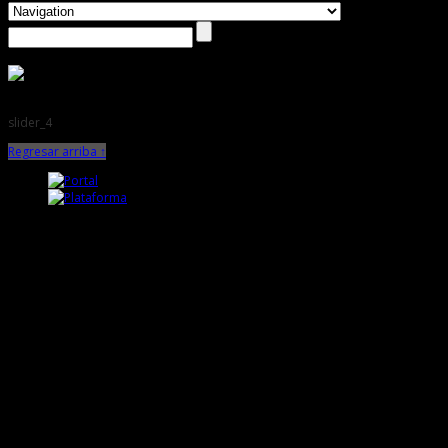
slider_4
Regresar arriba ↑