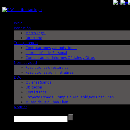
Viernes, 7 de Agosto de 2026
Viernes, 7 de Agosto de 2026
Inicio
Institución
Marco Legal
Directorio
Transparencia
Contrataciones y adquisiciones
Información del Personal
Comunicados – Informes Oficiales y Otros
Normatividad
Resoluciones directorales
Resoluciones administrativas
DDC
Quienes Somos
Ubicación
Contáctanos
Proyecto Especial Complejo Arqueológico Chan Chan
Museo de Sitio Chan Chan
Noticias
Buscar →