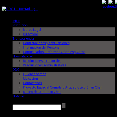
Sábado, 8 de Agosto de 2026
Sábado, 8 de Agosto de 2026
Inicio
Institución
Marco Legal
Directorio
Transparencia
Contrataciones y adquisiciones
Información del Personal
Comunicados – Informes Oficiales y Otros
Normatividad
Resoluciones directorales
Resoluciones administrativas
DDC
Quienes Somos
Ubicación
Contáctanos
Proyecto Especial Complejo Arqueológico Chan Chan
Museo de Sitio Chan Chan
Noticias
Buscar →