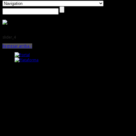
slider_4
Regresar arriba ↑