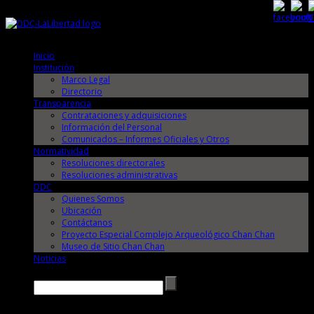
Sábado, 8 de Agosto de 2026
Sábado, 8 de Agosto de 2026
Inicio
Institución
Marco Legal
Directorio
Transparencia
Contrataciones y adquisiciones
Información del Personal
Comunicados – Informes Oficiales y Otros
Normatividad
Resoluciones directorales
Resoluciones administrativas
DDC
Quienes Somos
Ubicación
Contáctanos
Proyecto Especial Complejo Arqueológico Chan Chan
Museo de Sitio Chan Chan
Noticias
Buscar →