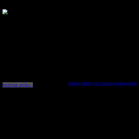
Responsable de Transparencia
Ministerio de Cultura
Dirección Desconcentrada de Cultura La Libertad
Todos los Derechos Reservados © 2015
Jr. Independencia N° 572
Trujillo - La Libertad
Telf. Central: 044-248744
Desarrollado por: Imagen Institucional
Regresar arriba ↑