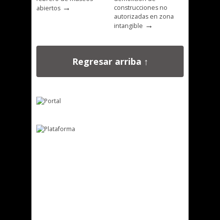
→
construcciones no
abiertos
autorizadas en zona
→
intangible
Regresar arriba ↑