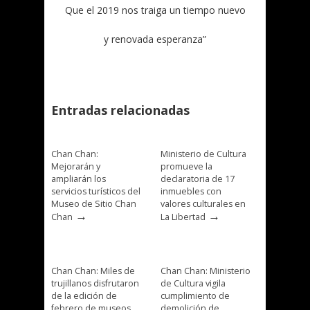
Que el 2019 nos traiga un tiempo nuevo
y renovada esperanza”
Entradas relacionadas
Chan Chan:
Ministerio de Cultura
Mejorarán y
promueve la
ampliarán los
declaratoria de 17
servicios turísticos del
inmuebles con
Museo de Sitio Chan
valores culturales en
→
→
Chan
La Libertad
Chan Chan: Miles de
Chan Chan: Ministerio
trujillanos disfrutaron
de Cultura vigila
de la edición de
cumplimiento de
febrero de museos
demolición de