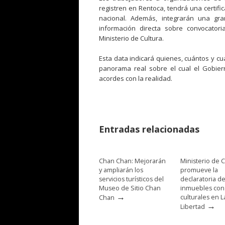
registren en Rentoca, tendrá una certifi
nacional. Además, integrarán una gra
información directa sobre convocator
Ministerio de Cultura.
Esta data indicará quienes, cuántos y cu
panorama real sobre el cual el Gobier
acordes con la realidad.
Entradas relacionadas
Chan Chan: Mejorarán
Ministerio de C
y ampliarán los
promueve la
servicios turísticos del
declaratoria d
Museo de Sitio Chan
inmuebles con
→
culturales en L
Chan
→
Libertad