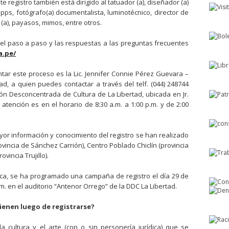
ste registro también está dirigido al tatuador (a), diseñador (a)
apps, fotógrafo(a) documentalista, luminotécnico, director de
(a), payasos, mimos, entre otros.
el paso a paso y las respuestas a las preguntas frecuentes
a.pe/
tar este proceso es la Lic. Jennifer Connie Pérez Guevara –
ad, a quien puedes contactar a través del telf. (044) 248744
ión Desconcentrada de Cultura de La Libertad, ubicada en Jr.
 atención es en el horario de 8:30 a.m. a 1:00 p.m. y de 2:00
or información y conocimiento del registro se han realizado
incia de Sánchez Carrión), Centro Poblado Chiclín (provincia
ovincia Trujillo).
oca, se ha programado una campaña de registro el día 29 de
m. en el auditorio “Antenor Orrego” de la DDC La Libertad.
tienen luego de registrarse?
a cultura y el arte (con o sin personería jurídica) que se