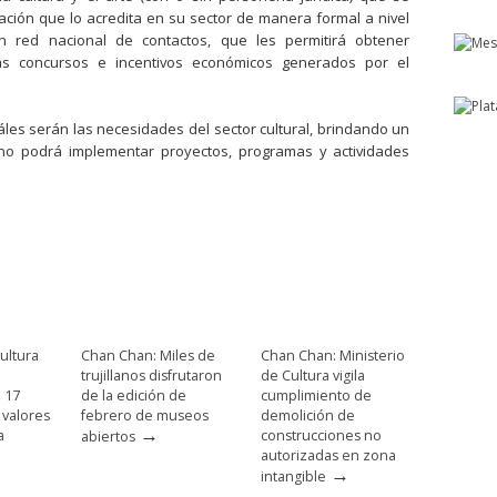
cación que lo acredita en su sector de manera formal a nivel
n red nacional de contactos, que les permitirá obtener
ias concursos e incentivos económicos generados por el
áles serán las necesidades del sector cultural, brindando un
no podrá implementar proyectos, programas y actividades
ultura
Chan Chan: Miles de
Chan Chan: Ministerio
trujillanos disfrutaron
de Cultura vigila
e 17
de la edición de
cumplimiento de
 valores
febrero de museos
demolición de
→
a
construcciones no
abiertos
autorizadas en zona
→
intangible