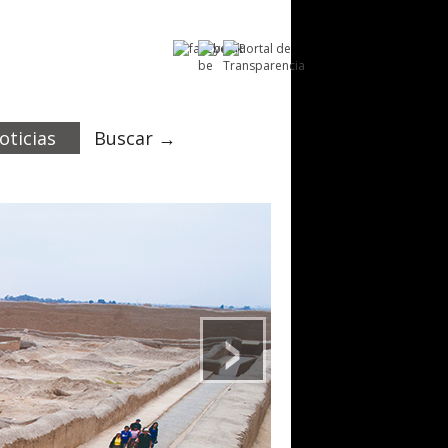
oticias
Buscar →
›