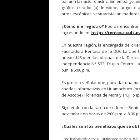
bailarín (a), actor o actriz. Sin embargo, e
gráfico, creador (a) de videos juegos o 
artes escénicas, vestuarista, animadores 
¿Cómo me registro?
Podrás encontrar 
ingresando en:
https://rentoca.cultur
En nuestra región, la encargada de orien
Facilitadora Rentoca de la DDC La Libert
anexo 148 o en las oficinas de la Direcc
Independencia N° 572, Trujillo Centro. La
p.m. a 5:00 p.m.
Es preciso señalar que, para dar una may
charlas informativas en Huamachuco (prov
de Ascope), Florencia de Mora y Trujillo (pr
Siguiendo con la tarea de difundir Rent
noviembre en horas de 2:00 p.m. a 8:00 p.
¿Cuáles son los beneficios que se ob
Los trabajadores u organizaciones de l