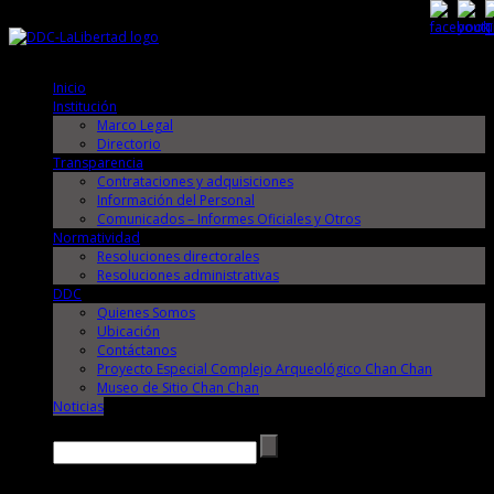
Domingo, 9 de Agosto de 2026
Domingo, 9 de Agosto de 2026
Inicio
Institución
Marco Legal
Directorio
Transparencia
Contrataciones y adquisiciones
Información del Personal
Comunicados – Informes Oficiales y Otros
Normatividad
Resoluciones directorales
Resoluciones administrativas
DDC
Quienes Somos
Ubicación
Contáctanos
Proyecto Especial Complejo Arqueológico Chan Chan
Museo de Sitio Chan Chan
Noticias
Buscar →