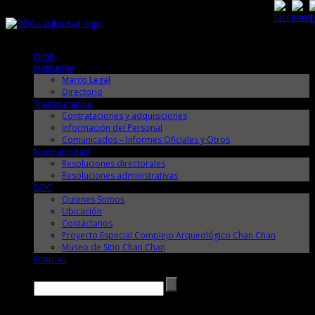
Domingo, 9 de Agosto de 2026
Domingo, 9 de Agosto de 2026
Inicio
Institución
Marco Legal
Directorio
Transparencia
Contrataciones y adquisiciones
Información del Personal
Comunicados – Informes Oficiales y Otros
Normatividad
Resoluciones directorales
Resoluciones administrativas
DDC
Quienes Somos
Ubicación
Contáctanos
Proyecto Especial Complejo Arqueológico Chan Chan
Museo de Sitio Chan Chan
Noticias
Buscar →