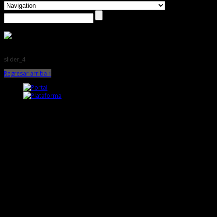
slider_4
Regresar arriba ↑