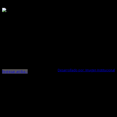
Responsable de Transparencia
Ministerio de Cultura
Dirección Desconcentrada de Cultura La Libertad
Todos los Derechos Reservados © 2015
Jr. Independencia N° 572
Trujillo - La Libertad
Telf. Central: 044-248744
Desarrollado por: Imagen Institucional
Regresar arriba ↑