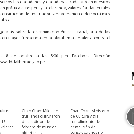
ea somos los ciudadanos y ciudadanas, cada uno en nuestros
n práctica el respeto y la tolerancia, valores fundamentales
la construcción de una nación verdaderamente democrática y
alista.
 más sobre la discriminación étnico – racial, una de las
 con mayor frecuencia en la plataforma de alerta contra el
es 8 de octubre a las 5:00 p.m. Facebook: Dirección
www.ddclalibertad.gob.pe
ultura
Chan Chan: Miles de
Chan Chan: Ministerio
trujillanos disfrutaron
de Cultura vigila
e 17
de la edición de
cumplimiento de
 valores
febrero de museos
demolición de
→
a
construcciones no
abiertos