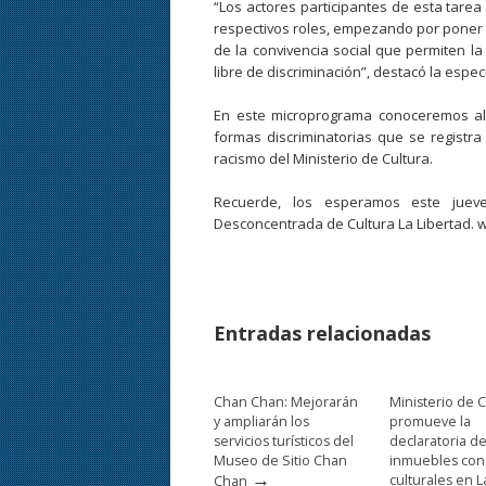
“Los actores participantes de esta tar
respectivos roles, empezando por poner e
de la convivencia social que permiten 
libre de discriminación”, destacó la especi
En este microprograma conoceremos algo
formas discriminatorias que se registra
racismo del Ministerio de Cultura.
Recuerde, los esperamos este juev
Desconcentrada de Cultura La Libertad. 
Entradas relacionadas
Chan Chan: Mejorarán
Ministerio de C
y ampliarán los
promueve la
servicios turísticos del
declaratoria d
Museo de Sitio Chan
inmuebles con
→
culturales en L
Chan