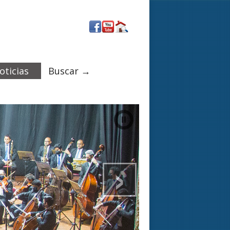
oticias
Buscar →
›