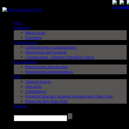
Jueves, 6 de Agosto de 2026
Jueves, 6 de Agosto de 2026
Inicio
Institución
Marco Legal
Directorio
Transparencia
Contrataciones y adquisiciones
Información del Personal
Comunicados – Informes Oficiales y Otros
Normatividad
Resoluciones directorales
Resoluciones administrativas
DDC
Quienes Somos
Ubicación
Contáctanos
Proyecto Especial Complejo Arqueológico Chan Chan
Museo de Sitio Chan Chan
Noticias
Buscar →