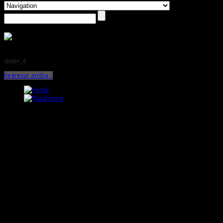
slider_4
Regresar arriba ↑