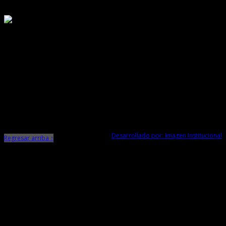
Responsable de Transparencia
Ministerio de Cultura
Dirección Desconcentrada de Cultura La Libertad
Todos los Derechos Reservados © 2015
Jr. Independencia N° 572
Trujillo - La Libertad
Telf. Central: 044-248744
Desarrollado por: Imagen Institucional
Regresar arriba ↑