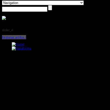
slider_4
Regresar arriba ↑