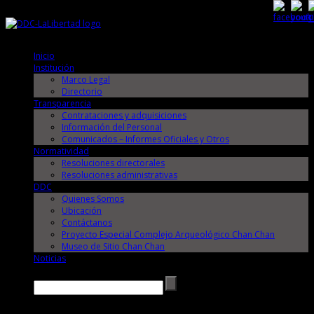
Sábado, 8 de Agosto de 2026
Sábado, 8 de Agosto de 2026
Inicio
Institución
Marco Legal
Directorio
Transparencia
Contrataciones y adquisiciones
Información del Personal
Comunicados – Informes Oficiales y Otros
Normatividad
Resoluciones directorales
Resoluciones administrativas
DDC
Quienes Somos
Ubicación
Contáctanos
Proyecto Especial Complejo Arqueológico Chan Chan
Museo de Sitio Chan Chan
Noticias
Buscar →