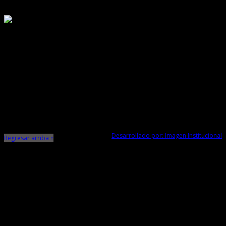
Responsable de Transparencia
Ministerio de Cultura
Dirección Desconcentrada de Cultura La Libertad
Todos los Derechos Reservados © 2015
Jr. Independencia N° 572
Trujillo - La Libertad
Telf. Central: 044-248744
Desarrollado por: Imagen Institucional
Regresar arriba ↑