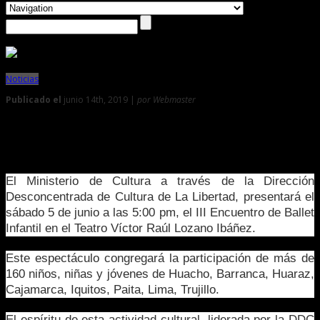
Noticias
Publicado el
junio 14th, 2019 |
por Webmaster
0
III Encuentro de Ballet Infantil congregará a niñez y
juventud de 8 ciudades
El Ministerio de Cultura a través de la Dirección
Desconcentrada de Cultura de La Libertad, presentará el
sábado 5 de junio a las 5:00 pm, el III Encuentro de Ballet
Infantil en el Teatro Víctor Raúl Lozano Ibáñez.
Este espectáculo congregará la participación de más de
160 niños, niñas y jóvenes de Huacho, Barranca, Huaraz,
Cajamarca, Iquitos, Paita, Lima, Trujillo.
El espíritu de esta actividad cultural, liderada por la DDC