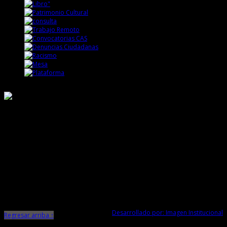
Responsable de Transparencia
Ministerio de Cultura
Dirección Desconcentrada de Cultura La Libertad
Todos los Derechos Reservados © 2015
Jr. Independencia N° 572
Trujillo - La Libertad
Telf. Central: 044-248744
Desarrollado por: Imagen Institucional
Regresar arriba ↑