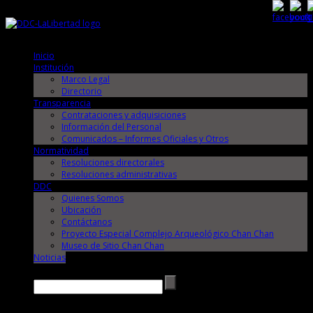
Lunes, 10 de Agosto de 2026
Lunes, 10 de Agosto de 2026
Inicio
Institución
Marco Legal
Directorio
Transparencia
Contrataciones y adquisiciones
Información del Personal
Comunicados – Informes Oficiales y Otros
Normatividad
Resoluciones directorales
Resoluciones administrativas
DDC
Quienes Somos
Ubicación
Contáctanos
Proyecto Especial Complejo Arqueológico Chan Chan
Museo de Sitio Chan Chan
Noticias
Buscar →