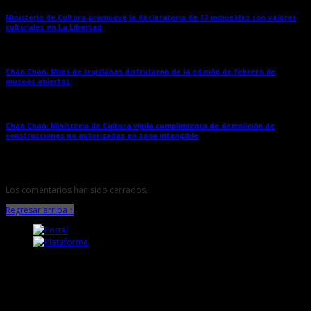
Ministerio de Cultura promueve la declaratoria de 17 inmuebles con valores
culturales en La Libertad
→
Chan Chan: Miles de trujillanos disfrutaron de la edición de febrero de
museos abiertos
→
Chan Chan: Ministerio de Cultura vigila cumplimiento de demolición de
construcciones no autorizadas en zona intangible
→
Los comentarios han sido cerrados.
Regresar arriba ↑