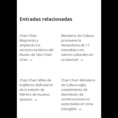
Entradas relacionadas
Chan Chan:
Ministerio de Cultura
Mejorarán y
promueve la
ampliarán los
declaratoria de 17
servicios turísticos del
inmuebles con
Museo de Sitio Chan
valores culturales en
→
→
Chan
La Libertad
Chan Chan: Miles de
Chan Chan: Ministerio
trujillanos disfrutaron
de Cultura vigila
de la edición de
cumplimiento de
febrero de museos
demolición de
→
construcciones no
abiertos
autorizadas en zona
→
intangible