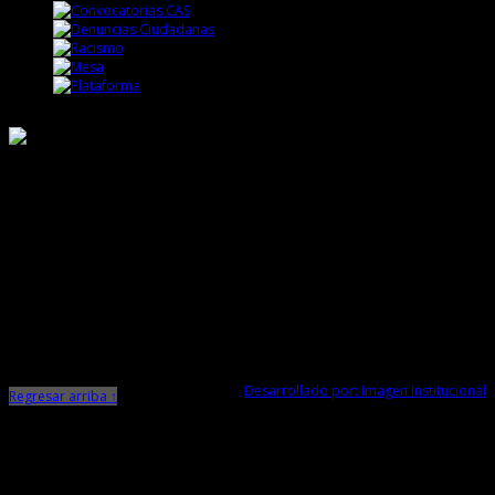
Responsable de Transparencia
Ministerio de Cultura
Dirección Desconcentrada de Cultura La Libertad
Todos los Derechos Reservados © 2015
Jr. Independencia N° 572
Trujillo - La Libertad
Telf. Central: 044-248744
Desarrollado por: Imagen Institucional
Regresar arriba ↑