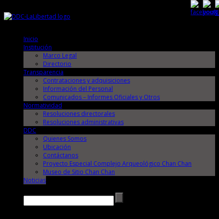
Jueves, 6 de Agosto de 2026
Jueves, 6 de Agosto de 2026
Inicio
Institución
Marco Legal
Directorio
Transparencia
Contrataciones y adquisiciones
Información del Personal
Comunicados – Informes Oficiales y Otros
Normatividad
Resoluciones directorales
Resoluciones administrativas
DDC
Quienes Somos
Ubicación
Contáctanos
Proyecto Especial Complejo Arqueológico Chan Chan
Museo de Sitio Chan Chan
Noticias
Buscar →