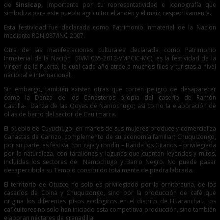
de
Sinsicap,
importante por su representatividad e iconografía que
simboliza para este pueblo agricultor el andén y el maíz, respectivamente.
Esta festividad fue declarada como Patrimonio Inmaterial de la Nación
mediante RDN 987/INC-2007.
Otra de las manifestaciones culturales declarada como Patrimonio
Inmaterial de la Nación (RVM 065-2012-VMPCIC-MC), es la festividad de la
Virgen de la Puerta, la cual cada año atrae a muchos files y turistas a nivel
nacional e internacional.
Sin embargo, también existen otras que corren peligro de desaparecer
como la Danza de los Canasteros propia del caserío de Ramón
Castilla- Danza de las Qoyas de Namochugo; así como la elaboración de
ollas de barro del sector de Caulimarca.
El pueblo de Cuyuchugo, en manos de sus mujeres produce y comercializa
Canastas de Carrizo, complemento de su economía familiar; Chuquizongo,
por su parte, es festiva, con caja y rondín – Banda los Gitanos – privilegiada
por la naturaleza, con farallones y lagunas que cuentan leyendas y mitos,
incluidas los sectores de Namochugo y Barro Negro. No puede pasar
desapercibida su Templo construido totalmente de piedra labrada.
El territorio de Otuzco no solo es privilegiado por la ornitofauna, de los
caseríos de Coina y Chuquizongo, sino por la producción de café que
origina los diferentes pisos ecológicos en el distrito de Huaranchal. Los
caficultores no solo han iniciado esta competitiva producción, sino también
elaboran néctares de granadilla.