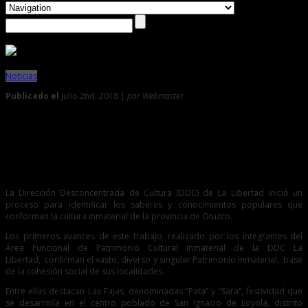
Noticias
Publicado el
julio 2nd, 2018 |
por Webmaster
0
Inician proceso para identificar la cultura inmaterial de
Otuzco
La Dirección Desconcentrada de Cultura (DDC) de La Libertad inició un
proceso para identificar los saberes y conocimientos populares que
conforman la cultura inmaterial de la provincia de Otuzco.
Los primeros avances de este trabajo, realizado por los integrantes del
Área Funcional de Patrimonio Cultural Inmaterial de la DDC La
Libertad, confirman
el
vasto, diverso y singular Patrimonio Inmaterial, base
de la cohesión social de sus localidades.
Entre ellas destacan Las Fajas, denominadas “Pata” y “Sara”, festividad que
se desarrolla en el centro poblado de San Ignacio de Loyola, distrito