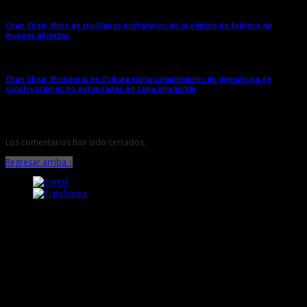
Chan Chan: Miles de trujillanos disfrutaron de la edición de febrero de
museos abiertos
→
Chan Chan: Ministerio de Cultura vigila cumplimiento de demolición de
construcciones no autorizadas en zona intangible
→
Los comentarios han sido cerrados.
Regresar arriba ↑