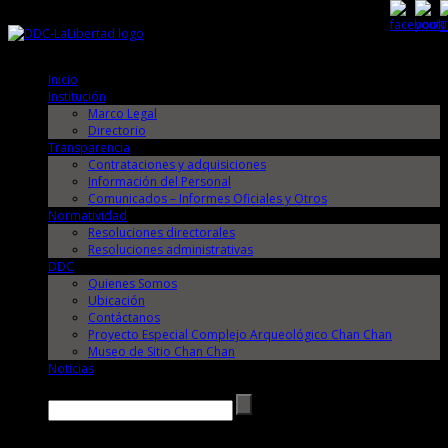
Sábado, 8 de Agosto de 2026
Sábado, 8 de Agosto de 2026
Inicio
Institución
Marco Legal
Directorio
Transparencia
Contrataciones y adquisiciones
Información del Personal
Comunicados – Informes Oficiales y Otros
Normatividad
Resoluciones directorales
Resoluciones administrativas
DDC
Quienes Somos
Ubicación
Contáctanos
Proyecto Especial Complejo Arqueológico Chan Chan
Museo de Sitio Chan Chan
Noticias
Buscar →