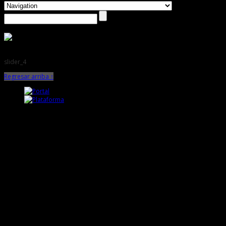
slider_4
Regresar arriba ↑