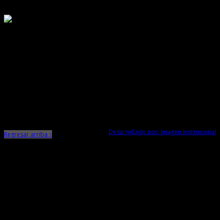
Responsable de Transparencia
Ministerio de Cultura
Dirección Desconcentrada de Cultura La Libertad
Todos los Derechos Reservados © 2015
Jr. Independencia N° 572
Trujillo - La Libertad
Telf. Central: 044-248744
Desarrollado por: Imagen Institucional
Regresar arriba ↑