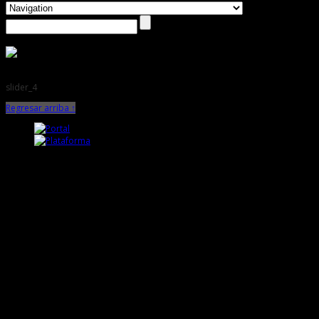
slider_4
Regresar arriba ↑