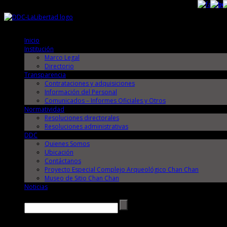
Sábado, 8 de Agosto de 2026
Sábado, 8 de Agosto de 2026
Inicio
Institución
Marco Legal
Directorio
Transparencia
Contrataciones y adquisiciones
Información del Personal
Comunicados – Informes Oficiales y Otros
Normatividad
Resoluciones directorales
Resoluciones administrativas
DDC
Quienes Somos
Ubicación
Contáctanos
Proyecto Especial Complejo Arqueológico Chan Chan
Museo de Sitio Chan Chan
Noticias
Buscar →