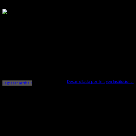
Responsable de Transparencia
Ministerio de Cultura
Dirección Desconcentrada de Cultura La Libertad
Todos los Derechos Reservados © 2015
Jr. Independencia N° 572
Trujillo - La Libertad
Telf. Central: 044-248744
Desarrollado por: Imagen Institucional
Regresar arriba ↑