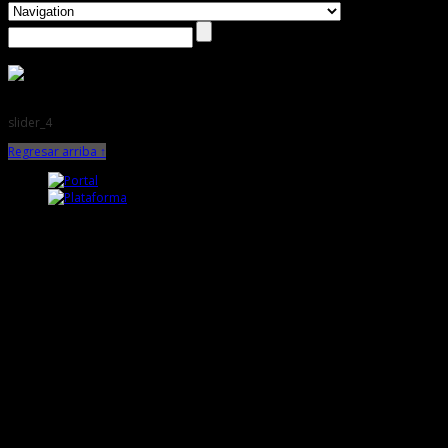
slider_4
Regresar arriba ↑