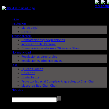
Sábado, 8 de Agosto de 2026
Sábado, 8 de Agosto de 2026
Inicio
Institución
Marco Legal
Directorio
Transparencia
Contrataciones y adquisiciones
Información del Personal
Comunicados – Informes Oficiales y Otros
Normatividad
Resoluciones directorales
Resoluciones administrativas
DDC
Quienes Somos
Ubicación
Contáctanos
Proyecto Especial Complejo Arqueológico Chan Chan
Museo de Sitio Chan Chan
Noticias
Buscar →