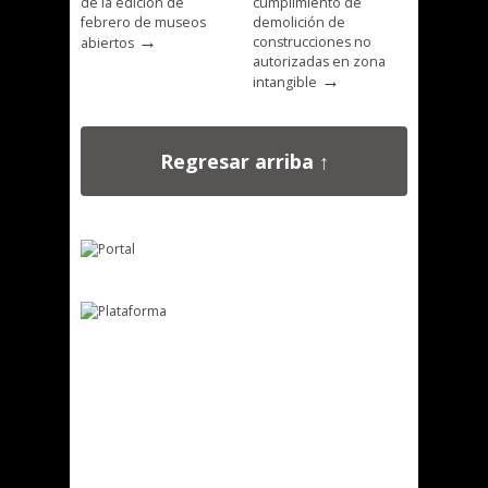
de la edición de
cumplimiento de
febrero de museos
demolición de
→
construcciones no
abiertos
autorizadas en zona
→
intangible
Regresar arriba ↑