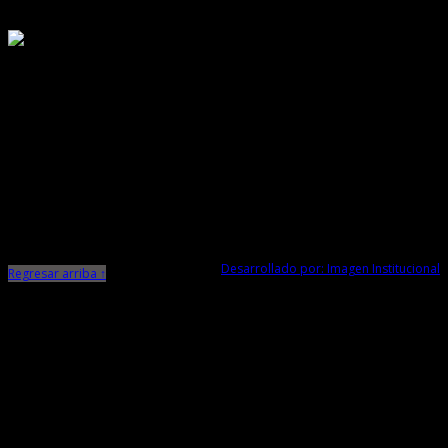
Responsable de Transparencia
Ministerio de Cultura
Dirección Desconcentrada de Cultura La Libertad
Todos los Derechos Reservados © 2015
Jr. Independencia N° 572
Trujillo - La Libertad
Telf. Central: 044-248744
Desarrollado por: Imagen Institucional
Regresar arriba ↑