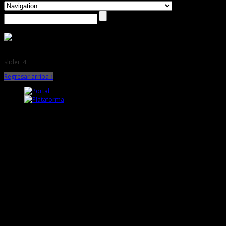
slider_4
Regresar arriba ↑