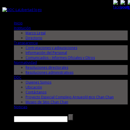
Sábado, 8 de Agosto de 2026
Sábado, 8 de Agosto de 2026
Inicio
Institución
Marco Legal
Directorio
Transparencia
Contrataciones y adquisiciones
Información del Personal
Comunicados – Informes Oficiales y Otros
Normatividad
Resoluciones directorales
Resoluciones administrativas
DDC
Quienes Somos
Ubicación
Contáctanos
Proyecto Especial Complejo Arqueológico Chan Chan
Museo de Sitio Chan Chan
Noticias
Buscar →