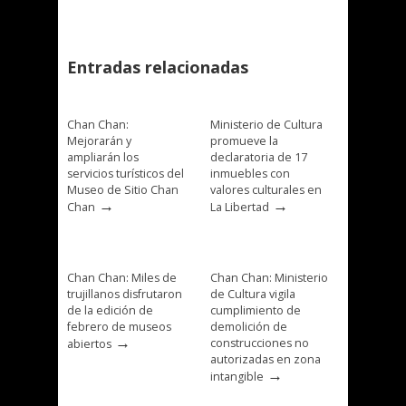
Entradas relacionadas
Chan Chan:
Ministerio de Cultura
Mejorarán y
promueve la
ampliarán los
declaratoria de 17
servicios turísticos del
inmuebles con
Museo de Sitio Chan
valores culturales en
→
→
Chan
La Libertad
Chan Chan: Miles de
Chan Chan: Ministerio
trujillanos disfrutaron
de Cultura vigila
de la edición de
cumplimiento de
febrero de museos
demolición de
→
construcciones no
abiertos
autorizadas en zona
→
intangible