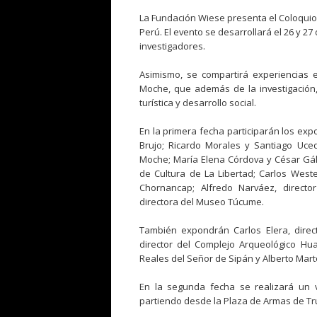
La Fundación Wiese presenta el Coloquio 
Perú. El evento se desarrollará el 26 y 2
investigadores.
Asimismo, se compartirá experiencias e
Moche, que además de la investigación, 
turística y desarrollo social.
En la primera fecha participarán los exp
Brujo; Ricardo Morales y Santiago Uce
Moche; María Elena Córdova y César Gálv
de Cultura de La Libertad; Carlos Wes
Chornancap; Alfredo Narváez, directo
directora del Museo Túcume.
También expondrán Carlos Elera, direc
director del Complejo Arqueológico Hu
Reales del Señor de Sipán y Alberto Mart
En la segunda fecha se realizará un vi
partiendo desde la Plaza de Armas de Truj