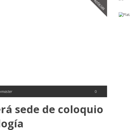
Noticias
bmaster
0
erá sede de coloquio
logía