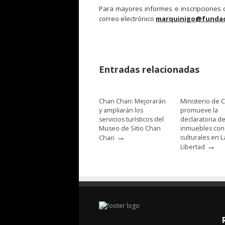
Para mayores informes e inscripciones c
correo electrónico
marquinigo@fundac
Entradas relacionadas
Chan Chan: Mejorarán
Ministerio de C
y ampliarán los
promueve la
servicios turísticos del
declaratoria d
Museo de Sitio Chan
inmuebles con
→
culturales en L
Chan
→
Libertad