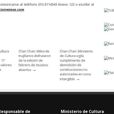
omunicarse al teléfono (01) 6114343 Anexo 122 o escribir al
ionwiese.com
ultura
Chan Chan: Miles de
Chan Chan: Ministerio
trujillanos disfrutaron
de Cultura vigila
e 17
de la edición de
cumplimiento de
 valores
febrero de museos
demolición de
→
a
construcciones no
abiertos
autorizadas en zona
→
intangible
Responsable de
Ministerio de Cultura