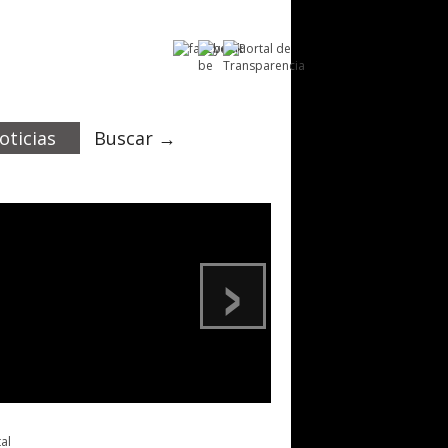
oticias
Buscar →
›