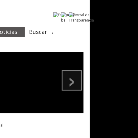
oticias
Buscar →
›