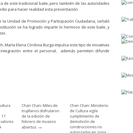
 de este tradicional baile, pero también de las autoridades
edio para hacer realidad esta presentación.
de la Unidad de Promoción y Participación Ciudadana, señaló
stitución se ha logrado impartir lo hermoso de este baile, y
tas.
h, María Elena Córdova Burga impulsa este tipo de iniciativas
 integración entre el personal, además permiten difundir
ultura
Chan Chan: Miles de
Chan Chan: Ministerio
trujillanos disfrutaron
de Cultura vigila
e 17
de la edición de
cumplimiento de
 valores
febrero de museos
demolición de
→
a
construcciones no
abiertos
autorizadas en zona