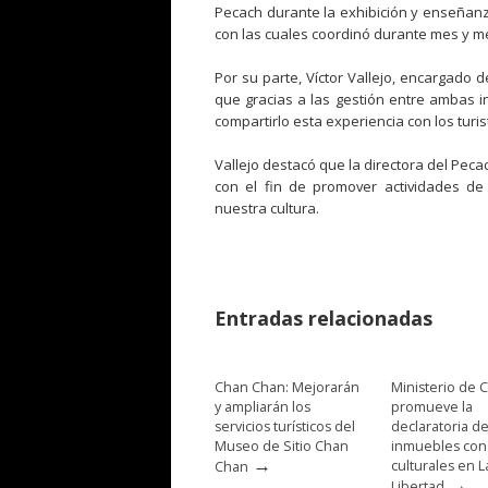
Pecach durante la exhibición y enseñanza
con las cuales coordinó durante mes y m
Por su parte, Víctor Vallejo, encargado 
que gracias a las gestión entre ambas in
compartirlo esta experiencia con los turis
Vallejo destacó
que la directora del Pecac
con el fin de promover actividades de
nuestra cultura.
Entradas relacionadas
Chan Chan: Mejorarán
Ministerio de C
y ampliarán los
promueve la
servicios turísticos del
declaratoria d
Museo de Sitio Chan
inmuebles con
→
culturales en L
Chan
→
Libertad