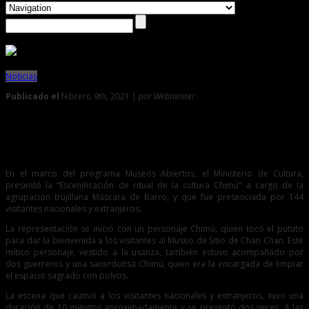
Noticias
Publicado el
febrero 9th, 2021 |
por Webmaster
0
Más de 140 visitantes disfrutaron de escenificación Chimú
en Museo de Chan Chan
En el marco del programa Museos Abiertos, el Ministerio de Cultura,
presentó la “Escenificación de ritual de la cultura Chimú” a cargo de la
agrupación trujillana Máscara de Barro, y que fue presenciada por 144
visitantes nacionales y extranjeros.
La representación se inició con un personaje Chimú, quien tocó el pututo
para dar la bienvenida a los visitantes al Museo de Sitio de Chan Chan. Este
mítico personaje, vestido a la usanza, también estuvo acompañado por
dos guerreros y una sacerdotisa Chimú, quien era la encargada de limpiar
el espacio sagrado con polvos.
La escena que cautivó a los visitantes nacionales y extranjeros, tuvo una
duración de 10 minutos aproximadamente y se presentó dos veces. A las