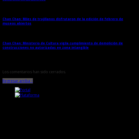
Chan Chan: Miles de trujillanos disfrutaron de la edición de febrero de
museos abiertos
→
Chan Chan: Ministerio de Cultura vigila cumplimiento de demolición de
construcciones no autorizadas en zona intangible
→
Los comentarios han sido cerrados.
Regresar arriba ↑