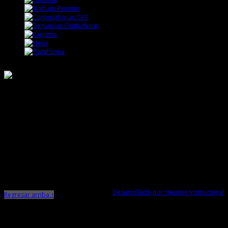
Responsable de Transparencia
Ministerio de Cultura
Dirección Desconcentrada de Cultura La Libertad
Todos los Derechos Reservados © 2015
Jr. Independencia N° 572
Trujillo - La Libertad
Telf. Central: 044-248744
Desarrollado por: Imagen Institucional
Regresar arriba ↑