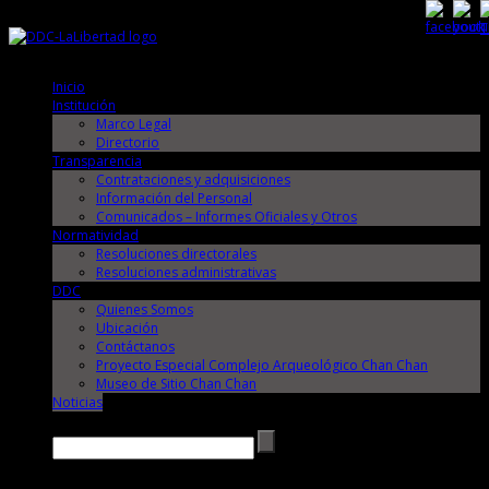
Jueves, 6 de Agosto de 2026
Jueves, 6 de Agosto de 2026
Inicio
Institución
Marco Legal
Directorio
Transparencia
Contrataciones y adquisiciones
Información del Personal
Comunicados – Informes Oficiales y Otros
Normatividad
Resoluciones directorales
Resoluciones administrativas
DDC
Quienes Somos
Ubicación
Contáctanos
Proyecto Especial Complejo Arqueológico Chan Chan
Museo de Sitio Chan Chan
Noticias
Buscar →