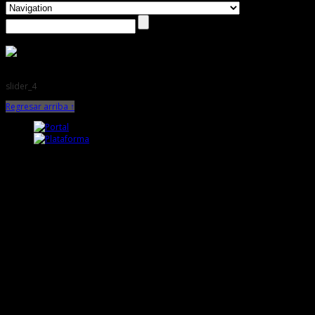
slider_4
Regresar arriba ↑