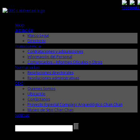
Viernes, 7 de Agosto de 2026
Viernes, 7 de Agosto de 2026
Inicio
Institución
Marco Legal
Directorio
Transparencia
Contrataciones y adquisiciones
Información del Personal
Comunicados – Informes Oficiales y Otros
Normatividad
Resoluciones directorales
Resoluciones administrativas
DDC
Quienes Somos
Ubicación
Contáctanos
Proyecto Especial Complejo Arqueológico Chan Chan
Museo de Sitio Chan Chan
Noticias
Buscar →