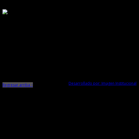
Responsable de Transparencia
Ministerio de Cultura
Dirección Desconcentrada de Cultura La Libertad
Todos los Derechos Reservados © 2015
Jr. Independencia N° 572
Trujillo - La Libertad
Telf. Central: 044-248744
Desarrollado por: Imagen Institucional
Regresar arriba ↑