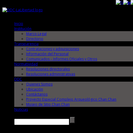
Sábado, 8 de Agosto de 2026
Sábado, 8 de Agosto de 2026
Inicio
Institución
Marco Legal
Directorio
Transparencia
Contrataciones y adquisiciones
Información del Personal
Comunicados – Informes Oficiales y Otros
Normatividad
Resoluciones directorales
Resoluciones administrativas
DDC
Quienes Somos
Ubicación
Contáctanos
Proyecto Especial Complejo Arqueológico Chan Chan
Museo de Sitio Chan Chan
Noticias
Buscar →