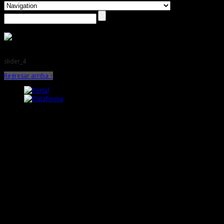
slider_4
Regresar arriba ↑