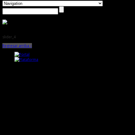
slider_4
Regresar arriba ↑