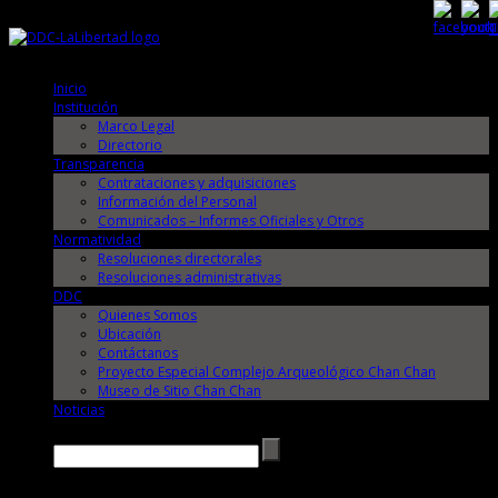
Jueves, 6 de Agosto de 2026
Jueves, 6 de Agosto de 2026
Inicio
Institución
Marco Legal
Directorio
Transparencia
Contrataciones y adquisiciones
Información del Personal
Comunicados – Informes Oficiales y Otros
Normatividad
Resoluciones directorales
Resoluciones administrativas
DDC
Quienes Somos
Ubicación
Contáctanos
Proyecto Especial Complejo Arqueológico Chan Chan
Museo de Sitio Chan Chan
Noticias
Buscar →