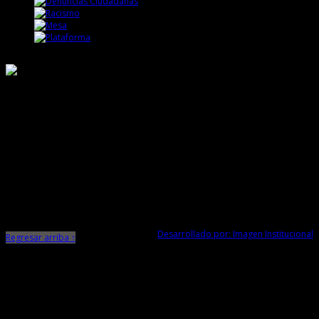
Responsable de Transparencia
Ministerio de Cultura
Dirección Desconcentrada de Cultura La Libertad
Todos los Derechos Reservados © 2015
Jr. Independencia N° 572
Trujillo - La Libertad
Telf. Central: 044-248744
Desarrollado por: Imagen Institucional
Regresar arriba ↑