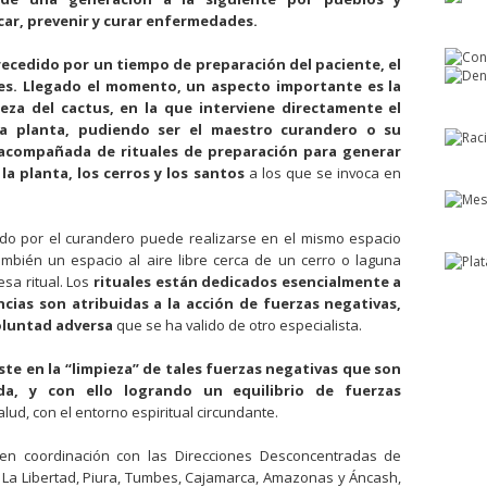
car, prevenir y curar enfermedades.
recedido por un tiempo de preparación del paciente, el
es. Llegado el momento, un aspecto importante es la
eza del cactus, en la que interviene directamente el
la planta, pudiendo ser el maestro curandero o su
s acompañada de rituales de preparación para generar
la planta, los cerros y los santos
a los que se invoca en
idido por el curandero puede realizarse en el mismo espacio
bién un espacio al aire libre cerca de un cerro o laguna
esa ritual. Los
rituales están dedicados esencialmente a
cias son atribuidas a la acción de fuerzas negativas,
voluntad adversa
que se ha valido de otro especialista.
ste en la “limpieza” de tales fuerzas negativas que son
da, y con ello logrando un equilibrio de fuerzas
lud, con el entorno espiritual circundante.
, en coordinación con las Direcciones Desconcentradas de
 La Libertad, Piura, Tumbes, Cajamarca, Amazonas y Áncash,