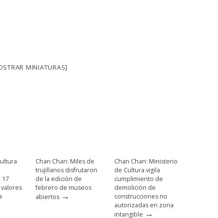
OSTRAR MINIATURAS]
ultura
Chan Chan: Miles de
Chan Chan: Ministerio
trujillanos disfrutaron
de Cultura vigila
e 17
de la edición de
cumplimiento de
 valores
febrero de museos
demolición de
→
a
construcciones no
abiertos
autorizadas en zona
→
intangible