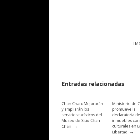
[M
Entradas relacionadas
Chan Chan: Mejorarán
Ministerio de C
y ampliarán los
promueve la
servicios turísticos del
declaratoria d
Museo de Sitio Chan
inmuebles con
→
culturales en L
Chan
→
Libertad