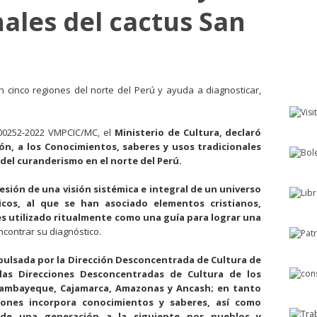
nales del cactus San
 cinco regiones del norte del Perú y ayuda a diagnosticar,
 00252-2022 VMPCIC/MC, el
Ministerio de Cultura, declaró
ón, a los Conocimientos, saberes y usos tradicionales
 del curanderismo en el norte del Perú.
esión de una visión sistémica e integral de un universo
icos, al que se han asociado elementos cristianos,
 es utilizado ritualmente como una guía para lograr una
encontrar su diagnóstico.
mpulsada por la Dirección Desconcentrada de Cultura de
las Direcciones Desconcentradas de Cultura de los
ambayeque, Cajamarca, Amazonas y Ancash; en tanto
iones incorpora conocimientos y saberes, así como
s de una generación a la siguiente por pueblos y