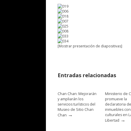
[Mostrar presentación de diapositivas]
Entradas relacionadas
Chan Chan: Mejorarán
Ministerio de C
y ampliarán los
promueve la
servicios turísticos del
declaratoria d
Museo de Sitio Chan
inmuebles con
→
culturales en L
Chan
→
Libertad