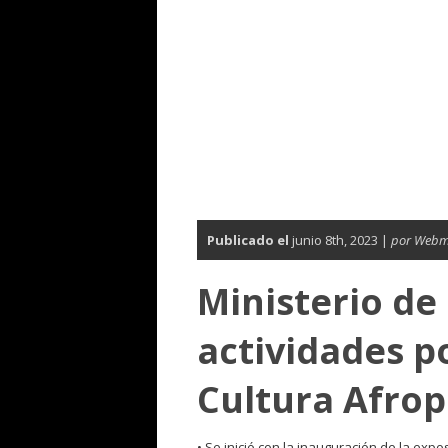
Publicado el
junio 8th, 2023 |
por Webm
Ministerio de
actividades po
Cultura Afro
• Se inició con la inauguración de la exp