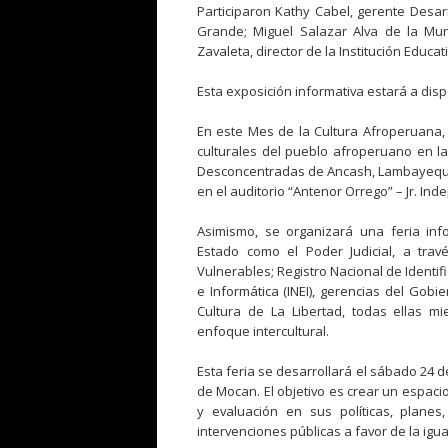
Participaron Kathy Cabel, gerente Desarr
Grande; Miguel Salazar Alva de la Mu
Zavaleta, director de la Institución Educat
Esta exposición informativa estará a disp
En este Mes de la Cultura Afroperuana, 
culturales del pueblo afroperuano en la 
Desconcentradas de Ancash, Lambayeque, P
en el auditorio “Antenor Orrego” – Jr. Inde
Asimismo, se organizará una feria info
Estado como el Poder Judicial, a tra
Vulnerables; Registro Nacional de Identific
e Informática (INEI), gerencias del Gob
Cultura de La Libertad, todas ellas mi
enfoque intercultural.
Esta feria se desarrollará el sábado 24 de
de Mocan. El objetivo es crear un espaci
y evaluación en sus políticas, planes
intervenciones públicas a favor de la ig