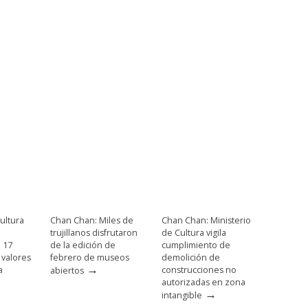
ultura
Chan Chan: Miles de
Chan Chan: Ministerio
trujillanos disfrutaron
de Cultura vigila
e 17
de la edición de
cumplimiento de
 valores
febrero de museos
demolición de
→
a
construcciones no
abiertos
autorizadas en zona
→
intangible