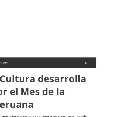
aster
0
 Cultura desarrolla
r el Mes de la
peruana
osición informativa, “Mocan, ayer y hoy” en Casa Grande.