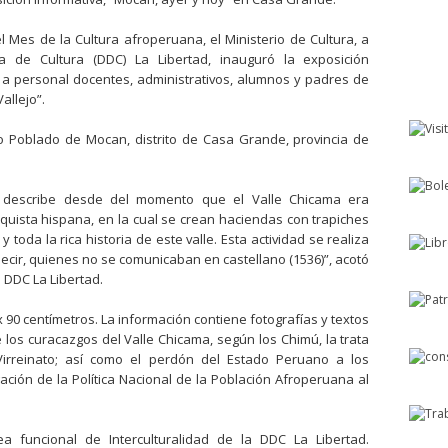
Mes de la Cultura afroperuana, el Ministerio de Cultura, a
a de Cultura (DDC) La Libertad, inauguró la exposición
a a personal docentes, administrativos, alumnos y padres de
allejo”.
ro Poblado de Mocan, distrito de Casa Grande, provincia de
 describe desde del momento que el Valle Chicama era
uista hispana, en la cual se crean haciendas con trapiches
y toda la rica historia de este valle. Esta actividad se realiza
ecir, quienes no se comunicaban en castellano (1536)”, acotó
a DDC La Libertad.
 90 centímetros. La información contiene fotografías y textos
e los curacazgos del Valle Chicama, según los Chimú, la trata
Virreinato; así como el perdón del Estado Peruano a los
ción de la Política Nacional de la Población Afroperuana al
a funcional de Interculturalidad de la DDC La Libertad.