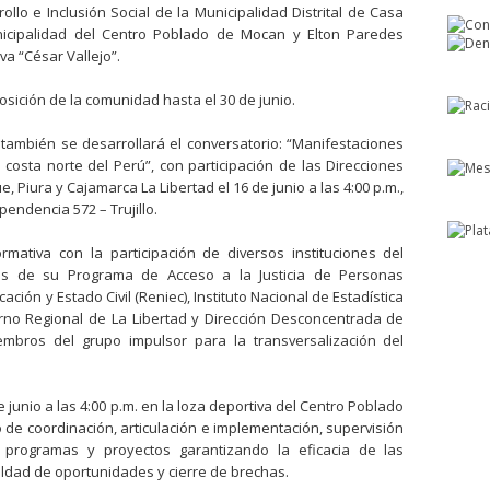
ollo e Inclusión Social de la Municipalidad Distrital de Casa
nicipalidad del Centro Poblado de Mocan y Elton Paredes
iva “César Vallejo”.
osición de la comunidad hasta el 30 de junio.
también se desarrollará el conversatorio: “Manifestaciones
costa norte del Perú”, con participación de las Direcciones
iura y Cajamarca La Libertad el 16 de junio a las 4:00 p.m.,
pendencia 572 – Trujillo.
rmativa con la participación de diversos instituciones del
vés de su Programa de Acceso a la Justicia de Personas
ación y Estado Civil (Reniec), Instituto Nacional de Estadística
ierno Regional de La Libertad y Dirección Desconcentrada de
embros del grupo impulsor para la transversalización del
 junio a las 4:00 p.m. en la loza deportiva del Centro Poblado
o de coordinación, articulación e implementación, supervisión
, programas y proyectos garantizando la eficacia de las
ualdad de oportunidades y cierre de brechas.