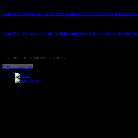
Chan Chan: Miles de trujillanos disfrutaron de la edición de febrero de museos
Chan Chan: Ministerio de Cultura vigila cumplimiento de demolición de constru
Los comentarios han sido cerrados.
Regresar arriba ↑