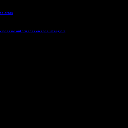
 abiertos
→
cciones no autorizadas en zona intangible
→