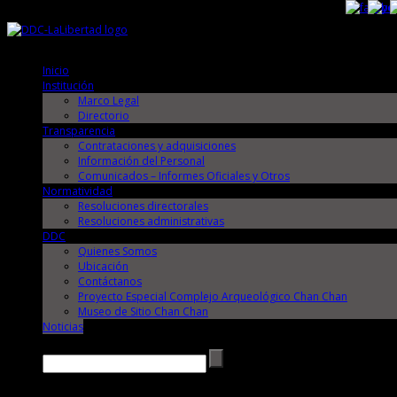
Viernes, 7 de Agosto de 2026
Viernes, 7 de Agosto de 2026
Inicio
Institución
Marco Legal
Directorio
Transparencia
Contrataciones y adquisiciones
Información del Personal
Comunicados – Informes Oficiales y Otros
Normatividad
Resoluciones directorales
Resoluciones administrativas
DDC
Quienes Somos
Ubicación
Contáctanos
Proyecto Especial Complejo Arqueológico Chan Chan
Museo de Sitio Chan Chan
Noticias
Buscar →