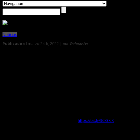
Noticias
Publicado el
marzo 24th, 2022 |
por Webmaster
0
Ministerio de Cultura desarrollará actividades en el marco d
Se realizarán en la sede institucional y a nivel nacional, a través de las Dire
El Ministerio de Cultura,
en el marco del Día Mundial del Teatro,
realizar
charlas virtuales, conversatorios, presentaciones artísticas, intervenciones 
La
actividad principal se desarrollará el sábado 26 de marzo a las 7
reconocimientos a nivel nacional e internacional. Esta actividad, organizada po
Asimismo, también se realizarán talleres denominados:
“Mimo y Teatro par
general (previa inscripción en este enlace:
https://bit.ly/36k3KIX
), y tendrán lu
A nivel nacional
Por su parte, las Direcciones Desconcentradas de Cultura (DDC) también s