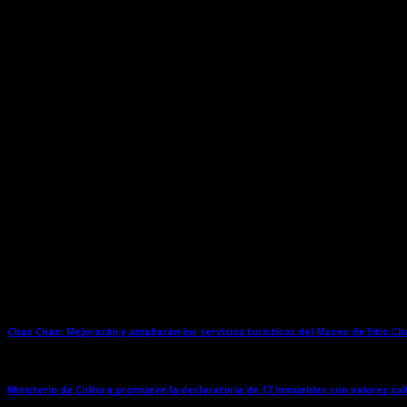
escénicas.
Por su parte, l
a Municipalidad del Santa, promoverá la “Muestra de Mi
En Trujillo se podrá disfrutar del Festival de Teatro que se realizará en e
participación de importantes elencos y asociaciones culturales.
La
Municipalidad Metropolitana de Lima presentará la obra “Alicia en 
Insolentes”;
agregado a ello, habrá presentaciones artísticas en la plazuela d
Dato
El Día Mundial del Teatro se celebra en todo el mundo cada 27 de marzo desde 
esta importante efeméride.
Entradas relacionadas
Chan Chan: Mejorarán y ampliarán los servicios turísticos del Museo de Sitio C
Ministerio de Cultura promueve la declaratoria de 17 inmuebles con valores cul