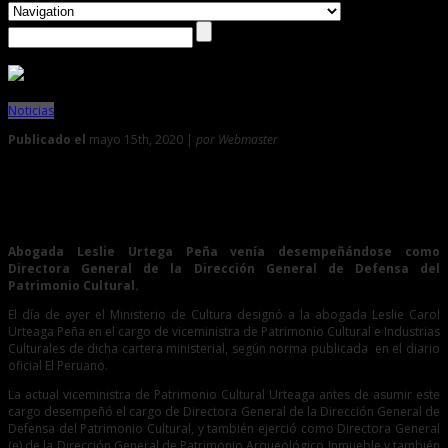
Noticias
Publicado el
mayo 15th, 2020 |
por Webmaster
0
Designan a nueva viceministra de Patrimonio Cultural e
Industrias Culturales
Abogada Leslie Urtega Peña venía desempeñándose como
Directora General de la Dirección General de Defensa del
Patrimonio Cultural.
El día de ayer el Ministerio de Cultura designó a la abogada Leslie Carol
Urteaga Peña en el cargo de viceministra de Patrimonio Cultural e Industrias
Culturales de dicha cartera ministerial, según norma publicada en el diario
oficial El Peruano.
La actual viceministra de Patrimonio Cultural Urteaga antes de asumir este
cargo desempeñó el cargo de Directora General de la Dirección General de
Defensa del Patrimonio Cultural, y también ejerció como Directora General
(e) de la Dirección General de Patrimonio Arqueológico Inmueble y también