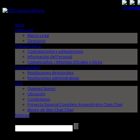
Sábado, 8 de Agosto de 2026
Sábado, 8 de Agosto de 2026
Inicio
Institución
Marco Legal
Directorio
Transparencia
Contrataciones y adquisiciones
Información del Personal
Comunicados – Informes Oficiales y Otros
Normatividad
Resoluciones directorales
Resoluciones administrativas
DDC
Quienes Somos
Ubicación
Contáctanos
Proyecto Especial Complejo Arqueológico Chan Chan
Museo de Sitio Chan Chan
Noticias
Buscar →