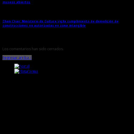
museos abiertos
→
Chan Chan: Ministerio de Cultura vigila cumplimiento de demolición de
construcciones no autorizadas en zona intangible
→
Los comentarios han sido cerrados.
Regresar arriba ↑