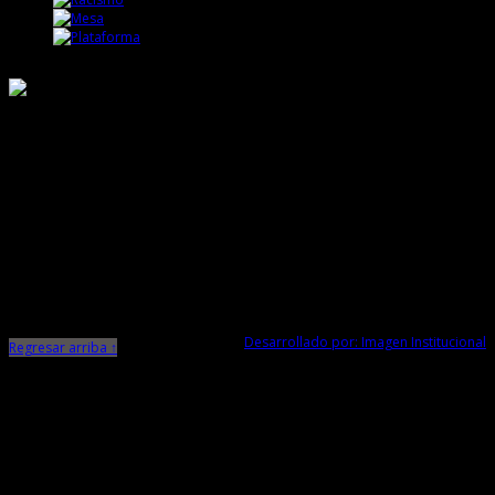
Responsable de Transparencia
Ministerio de Cultura
Dirección Desconcentrada de Cultura La Libertad
Todos los Derechos Reservados © 2015
Jr. Independencia N° 572
Trujillo - La Libertad
Telf. Central: 044-248744
Desarrollado por: Imagen Institucional
Regresar arriba ↑