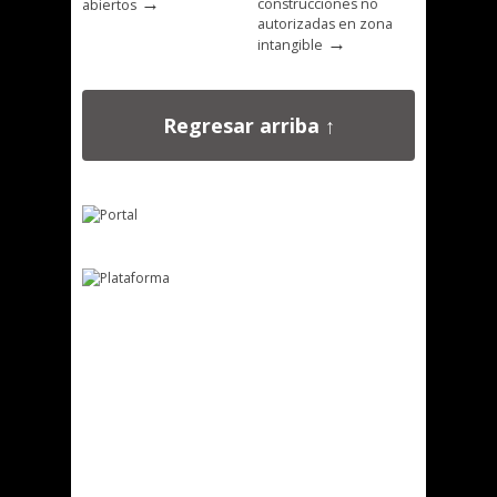
→
construcciones no
abiertos
autorizadas en zona
→
intangible
Regresar arriba ↑