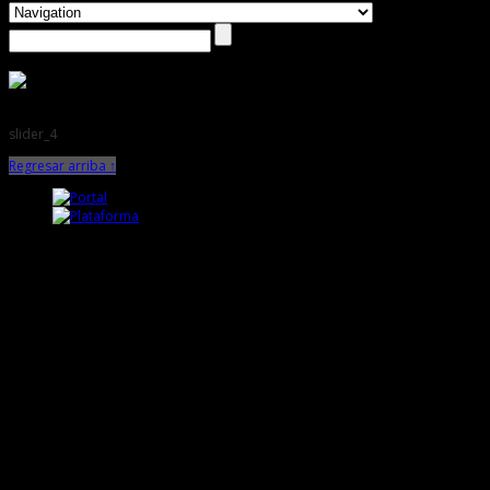
slider_4
Regresar arriba ↑