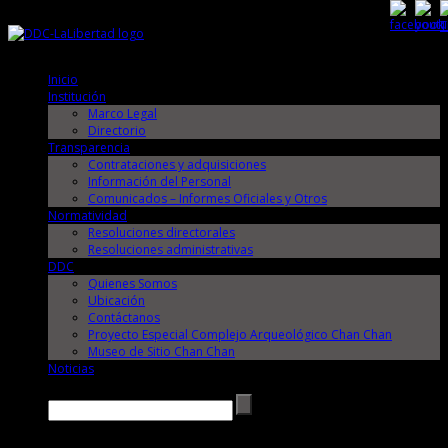
Jueves, 6 de Agosto de 2026
Jueves, 6 de Agosto de 2026
Inicio
Institución
Marco Legal
Directorio
Transparencia
Contrataciones y adquisiciones
Información del Personal
Comunicados – Informes Oficiales y Otros
Normatividad
Resoluciones directorales
Resoluciones administrativas
DDC
Quienes Somos
Ubicación
Contáctanos
Proyecto Especial Complejo Arqueológico Chan Chan
Museo de Sitio Chan Chan
Noticias
Buscar →