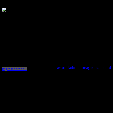
Responsable de Transparencia
Ministerio de Cultura
Dirección Desconcentrada de Cultura La Libertad
Todos los Derechos Reservados © 2015
Jr. Independencia N° 572
Trujillo - La Libertad
Telf. Central: 044-248744
Desarrollado por: Imagen Institucional
Regresar arriba ↑