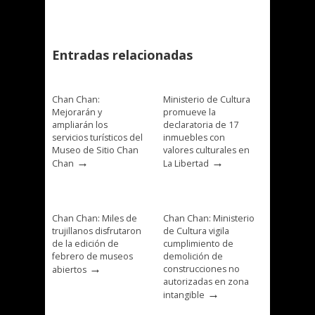
Entradas relacionadas
Chan Chan:
Ministerio de Cultura
Mejorarán y
promueve la
ampliarán los
declaratoria de 17
servicios turísticos del
inmuebles con
Museo de Sitio Chan
valores culturales en
→
→
Chan
La Libertad
Chan Chan: Miles de
Chan Chan: Ministerio
trujillanos disfrutaron
de Cultura vigila
de la edición de
cumplimiento de
febrero de museos
demolición de
→
construcciones no
abiertos
autorizadas en zona
→
intangible