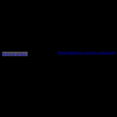
Responsable de Transparencia
Ministerio de Cultura
Dirección Desconcentrada de Cultura La Libertad
Todos los Derechos Reservados © 2015
Jr. Independencia N° 572
Trujillo - La Libertad
Telf. Central: 044-248744
Desarrollado por: Imagen Institucional
Regresar arriba ↑