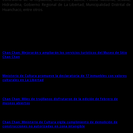
Hidrandina, Gobierno Regional de La Libertad, Municipalidad Distrital de
Huanchaco, entre otros.
Entradas relacionadas
Chan Chan: Mejorarán y ampliarán los servicios turísticos del Museo de Sitio
Chan Chan
→
Ministerio de Cultura promueve la declaratoria de 17 inmuebles con valores
culturales en La Libertad
→
Chan Chan: Miles de trujillanos disfrutaron de la edición de febrero de
museos abiertos
→
Chan Chan: Ministerio de Cultura vigila cumplimiento de demolición de
construcciones no autorizadas en zona intangible
→