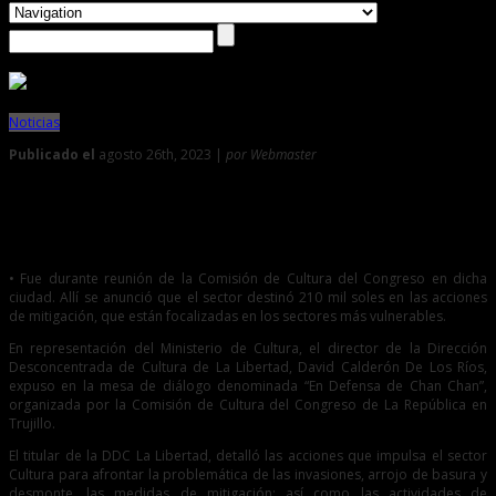
Noticias
Publicado el
agosto 26th, 2023 |
por Webmaster
0
Ministerio de Cultura informó sobre la atención que se
brinda al Complejo Arqueológico de Chan Chan en Trujillo
• Fue durante reunión de la Comisión de Cultura del Congreso en dicha
ciudad. Allí se anunció que el sector destinó 210 mil soles en las acciones
de mitigación, que están focalizadas en los sectores más vulnerables.
En representación del Ministerio de Cultura, el director de la Dirección
Desconcentrada de Cultura de La Libertad, David Calderón De Los Ríos,
expuso en la mesa de diálogo denominada “En Defensa de Chan Chan”,
organizada por la Comisión de Cultura del Congreso de La República en
Trujillo.
El titular de la DDC La Libertad, detalló las acciones que impulsa el sector
Cultura para afrontar la problemática de las invasiones, arrojo de basura y
desmonte, las medidas de mitigación; así como las actividades de