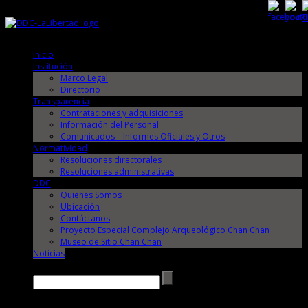
Viernes, 7 de Agosto de 2026
Viernes, 7 de Agosto de 2026
Inicio
Institución
Marco Legal
Directorio
Transparencia
Contrataciones y adquisiciones
Información del Personal
Comunicados – Informes Oficiales y Otros
Normatividad
Resoluciones directorales
Resoluciones administrativas
DDC
Quienes Somos
Ubicación
Contáctanos
Proyecto Especial Complejo Arqueológico Chan Chan
Museo de Sitio Chan Chan
Noticias
Buscar →