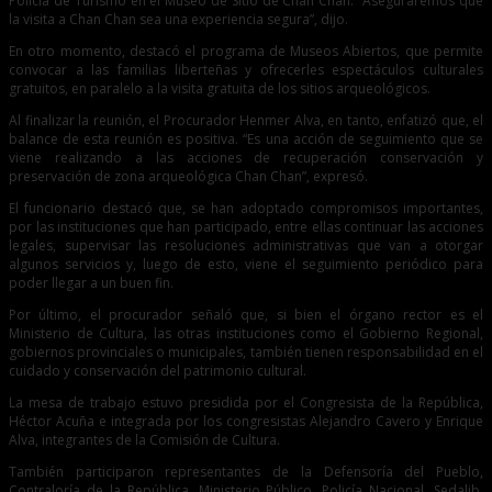
Policía de Turismo en el Museo de Sitio de Chan Chan. “Aseguraremos que
la visita a Chan Chan sea una experiencia segura”, dijo.
En otro momento, destacó el programa de Museos Abiertos, que permite
convocar a las familias liberteñas y ofrecerles espectáculos culturales
gratuitos, en paralelo a la visita gratuita de los sitios arqueológicos.
Al finalizar la reunión, el Procurador Henmer Alva, en tanto, enfatizó que, el
balance de esta reunión es positiva. “Es una acción de seguimiento que se
viene realizando a las acciones de recuperación conservación y
preservación de zona arqueológica Chan Chan”, expresó.
El funcionario destacó que, se han adoptado compromisos importantes,
por las instituciones que han participado, entre ellas continuar las acciones
legales, supervisar las resoluciones administrativas que van a otorgar
algunos servicios y, luego de esto, viene el seguimiento periódico para
poder llegar a un buen fin.
Por último, el procurador señaló que, si bien el órgano rector es el
Ministerio de Cultura, las otras instituciones como el Gobierno Regional,
gobiernos provinciales o municipales, también tienen responsabilidad en el
cuidado y conservación del patrimonio cultural.
La mesa de trabajo estuvo presidida por el Congresista de la República,
Héctor Acuña e integrada por los congresistas Alejandro Cavero y Enrique
Alva, integrantes de la Comisión de Cultura.
También participaron representantes de la Defensoría del Pueblo,
Contraloría de la República, Ministerio Público, Policía Nacional, Sedalib,