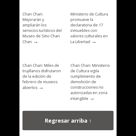
Chan Chan:
Ministerio de Cultura
Mejorarán y
promueve la
ampliarán los
declaratoria de 17
servicios turísticos del
inmuebles con
Museo de Sitio Chan
valores culturales en
→
→
Chan
La Libertad
Chan Chan: Miles de
Chan Chan: Ministerio
trujillanos disfrutaron
de Cultura vigila
de la edición de
cumplimiento de
febrero de museos
demolición de
→
construcciones no
abiertos
autorizadas en zona
→
intangible
Regresar arriba ↑