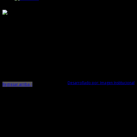
Responsable de Transparencia
Ministerio de Cultura
Dirección Desconcentrada de Cultura La Libertad
Todos los Derechos Reservados © 2015
Jr. Independencia N° 572
Trujillo - La Libertad
Telf. Central: 044-248744
Desarrollado por: Imagen Institucional
Regresar arriba ↑