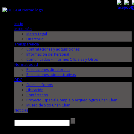
Jueves, 6 de Agosto de 2026
Jueves, 6 de Agosto de 2026
Inicio
Institución
Marco Legal
Directorio
Transparencia
Contrataciones y adquisiciones
Información del Personal
Comunicados – Informes Oficiales y Otros
Normatividad
Resoluciones directorales
Resoluciones administrativas
DDC
Quienes Somos
Ubicación
Contáctanos
Proyecto Especial Complejo Arqueológico Chan Chan
Museo de Sitio Chan Chan
Noticias
Buscar →