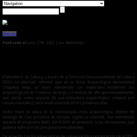
Noticias
Publicado el
junio 27th, 2022 |
por Webmaster
0
Intervendrán muro moderno colapsado en zona
arqueológica monumental Chiquitoy Viejo
El Ministerio de Cultura, a través de la Dirección Desconcentrada de Cultura
(DDC) La Libertad, informó que en la Zona Arqueológica Monumental
Chiquitoy Viejo, un muro intervenido con materiales modernos (no
arqueológicos) de 5 metros de largo y 3 metros de alto aproximadamente,
que servía como soporte de una estructura arqueológica, colapsó por
causas naturales y será reestructurado en los próximos días.
Dicho muro se ubica en la mencionada zona arqueológica, distrito de
Santiago de Cao, provincia de Ascope, región La Libertad. Fue intervenido
durante el programa ENSO 2014-2015 en previsión a las afectaciones que
pudiera sufrir por las precipitaciones pluviales.
De acuerdo con los especialistas de conservación y restauración de la DDC,