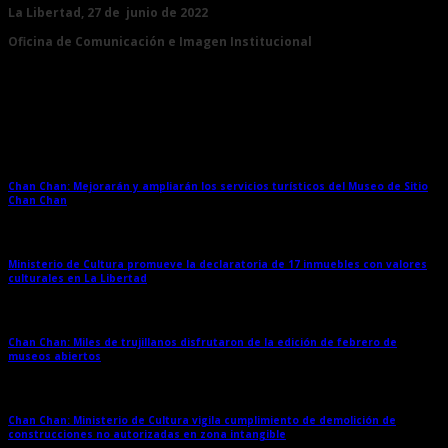
La Libertad, 27 de junio de 2022
Oficina de Comunicación e Imagen Institucional
Entradas relacionadas
Chan Chan: Mejorarán y ampliarán los servicios turísticos del Museo de Sitio
Chan Chan
→
Ministerio de Cultura promueve la declaratoria de 17 inmuebles con valores
culturales en La Libertad
→
Chan Chan: Miles de trujillanos disfrutaron de la edición de febrero de
museos abiertos
→
Chan Chan: Ministerio de Cultura vigila cumplimiento de demolición de
construcciones no autorizadas en zona intangible
→