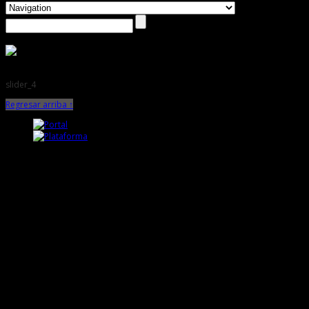
slider_4
Regresar arriba ↑