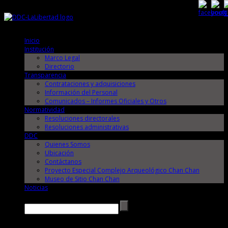
Viernes, 7 de Agosto de 2026
Viernes, 7 de Agosto de 2026
Inicio
Institución
Marco Legal
Directorio
Transparencia
Contrataciones y adquisiciones
Información del Personal
Comunicados – Informes Oficiales y Otros
Normatividad
Resoluciones directorales
Resoluciones administrativas
DDC
Quienes Somos
Ubicación
Contáctanos
Proyecto Especial Complejo Arqueológico Chan Chan
Museo de Sitio Chan Chan
Noticias
Buscar →