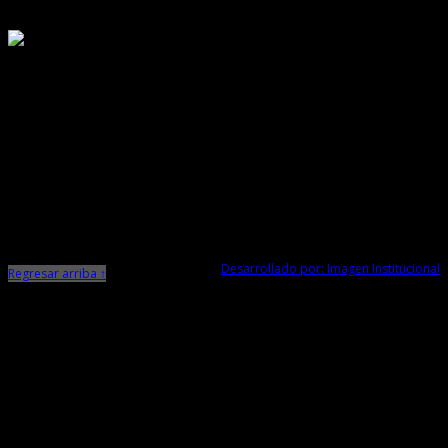
Responsable de Transparencia
Ministerio de Cultura
Dirección Desconcentrada de Cultura La Libertad
Todos los Derechos Reservados © 2015
Jr. Independencia N° 572
Trujillo - La Libertad
Telf. Central: 044-248744
Desarrollado por: Imagen Institucional
Regresar arriba ↑