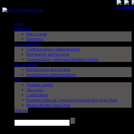
Sábado, 8 de Agosto de 2026
Sábado, 8 de Agosto de 2026
Inicio
Institución
Marco Legal
Directorio
Transparencia
Contrataciones y adquisiciones
Información del Personal
Comunicados – Informes Oficiales y Otros
Normatividad
Resoluciones directorales
Resoluciones administrativas
DDC
Quienes Somos
Ubicación
Contáctanos
Proyecto Especial Complejo Arqueológico Chan Chan
Museo de Sitio Chan Chan
Noticias
Buscar →