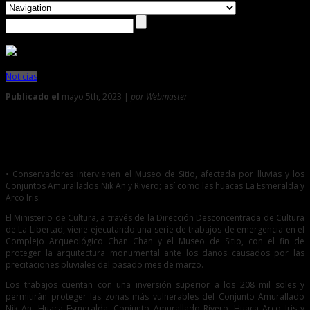
Noticias
Publicado el
mayo 5th, 2023 |
por Webmaster
0
Ministerio de Cultura invierte 208 mil soles en protección
de arquitectura monumental de Chan Chan
• Conservadores intervienen el Museo de Sitio, afectada por lluvias y los
Conjuntos Amurallados Nik An y Rivero; así como las huacas La Esmeralda y
Arco Iris.
El Ministerio de Cultura, a través de la Dirección Desconcentrada de Cultura
de La Libertad, viene ejecutando una serie de trabajos de emergencia en el
Complejo Arqueológico Chan Chan y el Museo de Sitio, con el fin de
proteger la arquitectura monumental ante los daños causados por las
precitaciones pluviales del pasado mes de marzo.
Los trabajos cuentan con una inversión superior a los 208 mil soles y
permitirán proteger las zonas más vulnerables del Conjunto Amurallado
Nik An, Huaca Esmeralda, Conjunto Amurallado Rivero, Huaca Arco Iris y