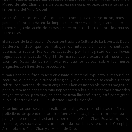
Museo de Sitio Chan Chan, de posibles nuevas precipitaciones a causa del
fenómeno del Niño Global.
La acción de conservación, que tiene como plazo de ejecución, fines de
junio, está orientada en la limpieza de drenes, techos, tratamiento de
banquetas, colocación de capas protectoras de barro sobre los muros,
entre otras.
El director de la Dirección Desconcentrada de Cultura de La Libertad, David
Calderón, indicó que los trabajos de intervención están orientados,
además, a revertir los daños causados por la magnitud de las lluvias
registradas el pasado 10 y 11 de marzo, que afectaron el material de
sacrificio (capa de barro moderno), que se coloca sobre los muros
originales con fines de su protección.
“Chan Chan ha sufrido mucho en cuanto al material expuesto, al material de
sacrificio, que es el que cubre al original y el que siempre se cambia. Pensar
cubrir (con material de sacrificio) Chan Chan es imposible por su magnitud,
pero si tenemos espacios muy importantes a los que debemos brindarles
mayor atención, para que, en caso ocurran lluvias fuertes, esté protegido”,
dijo el director de la DDC La Libertad, David Calderón.
Cabe indicar que, se vienen realizando trabajos en las cubiertas de fibra de
polietileno desprendidas por los fuertes vientos, lo cual representaba un
peligro latente para el visitante y personal de Chan Chan. Esta labor, en su
conjunto, es supervisada y monitoreada por la residencia del Complejo
Arqueológico Chan Chan y el Museo de Sitio.