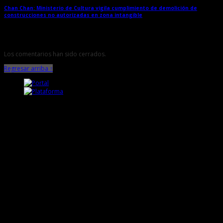
Chan Chan: Ministerio de Cultura vigila cumplimiento de demolición de
construcciones no autorizadas en zona intangible
→
Los comentarios han sido cerrados.
Regresar arriba ↑