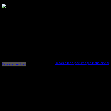
Responsable de Transparencia
Ministerio de Cultura
Dirección Desconcentrada de Cultura La Libertad
Todos los Derechos Reservados © 2015
Jr. Independencia N° 572
Trujillo - La Libertad
Telf. Central: 044-248744
Desarrollado por: Imagen Institucional
Regresar arriba ↑