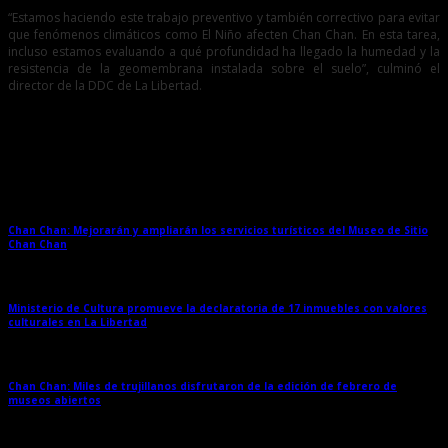
“Estamos haciendo este trabajo preventivo y también correctivo para evitar
que fenómenos climáticos como El Niño afecten Chan Chan. En esta tarea,
incluso estamos evaluando a qué profundidad ha llegado la humedad y la
resistencia de la geomembrana instalada sobre el suelo”, culminó el
director de la DDC de La Libertad.
Entradas relacionadas
Chan Chan: Mejorarán y ampliarán los servicios turísticos del Museo de Sitio
Chan Chan
→
Ministerio de Cultura promueve la declaratoria de 17 inmuebles con valores
culturales en La Libertad
→
Chan Chan: Miles de trujillanos disfrutaron de la edición de febrero de
museos abiertos
→